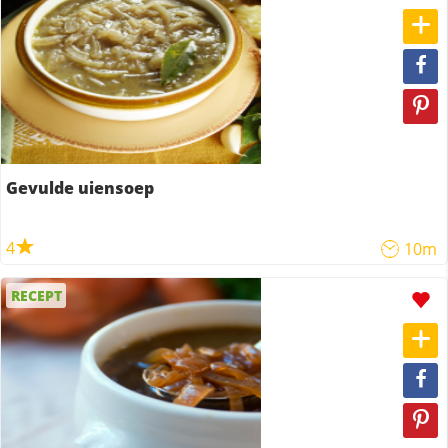
Gevulde uiensoep
4
10m
RECEPT