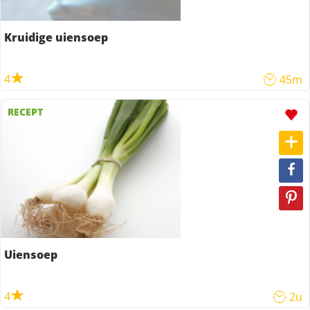
Kruidige uiensoep
4
45m
RECEPT
Uiensoep
4
2u