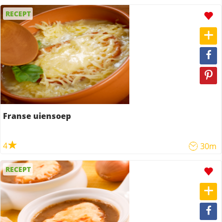
RECEPT
Franse uiensoep
4
30m
RECEPT