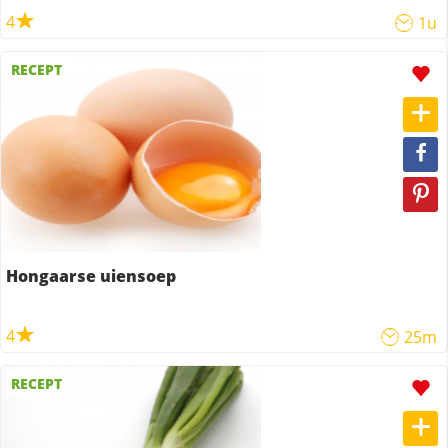
4
1u
RECEPT
Hongaarse uiensoep
4
25m
RECEPT