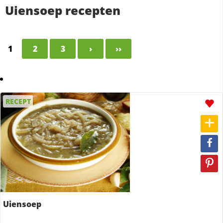
Uiensoep recepten
1
2
3
›
››
RECEPT
Uiensoep