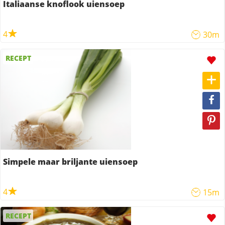
Italiaanse knoflook uiensoep
4
30m
RECEPT
Simpele maar briljante uiensoep
4
15m
RECEPT