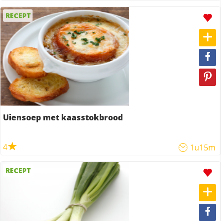
RECEPT
Uiensoep met kaasstokbrood
4
1u15m
RECEPT