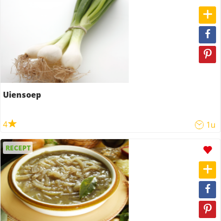
Uiensoep
4
1u
RECEPT