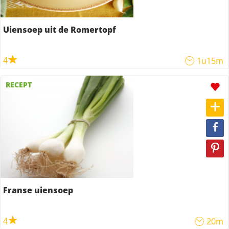
Uiensoep uit de Romertopf
4
1u15m
RECEPT
Franse uiensoep
4
20m