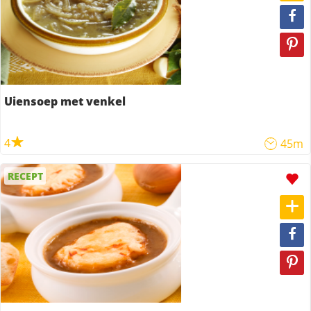
Uiensoep met venkel
4
45m
RECEPT