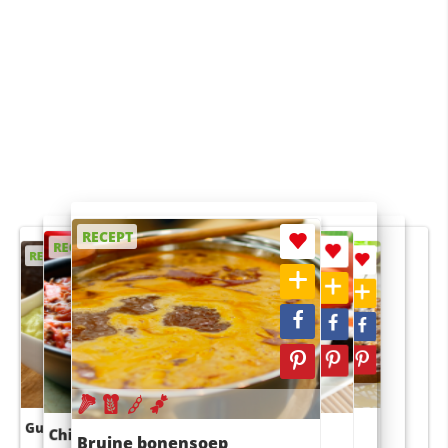
RECEPT
RECEPT
RECEPT
RECEPT
RECEPT
Guacamole
Pruimentaart met kaneel
Chili con carne
Sushi rijstsalade
Bruine bonensoep