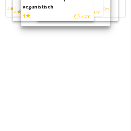
maaltijdsalade
veganistisch
4
4
5m
55m
4
4
45m
40m
4
20m