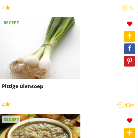
4
1u
RECEPT
Pittige uiensoep
4
45m
RECEPT