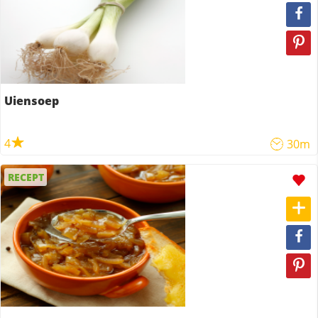
Uiensoep
4
30m
RECEPT