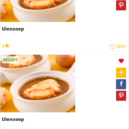
Uiensoep
4
40m
RECEPT
Uiensoep