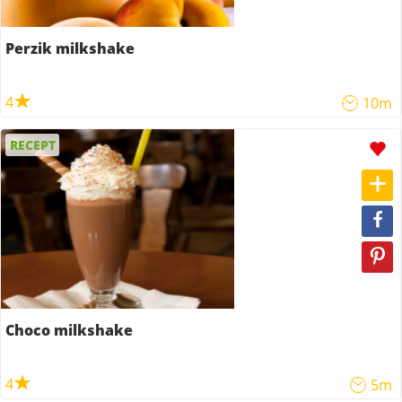
Perzik milkshake
4
10m
RECEPT
Choco milkshake
4
5m