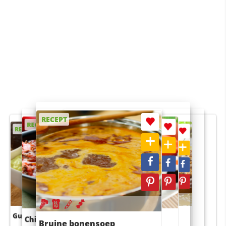
RECEPT
RECEPT
RECEPT
RECEPT
RECEPT
Guacamole
Pruimentaart met kaneel
Chili con carne
Sushi rijstsalade
Bruine bonensoep