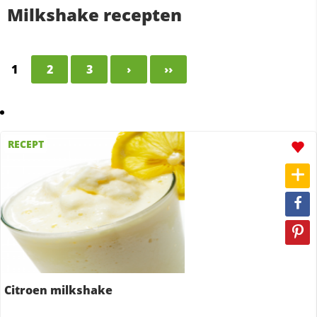
Milkshake recepten
1
2
3
›
››
RECEPT
Citroen milkshake