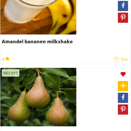
Amandel bananen milkshake
4
5m
RECEPT