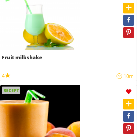
Fruit milkshake
4
10m
RECEPT