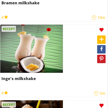
Bramen milkshake
4
10m
RECEPT
Inge's milkshake
4
5m
RECEPT