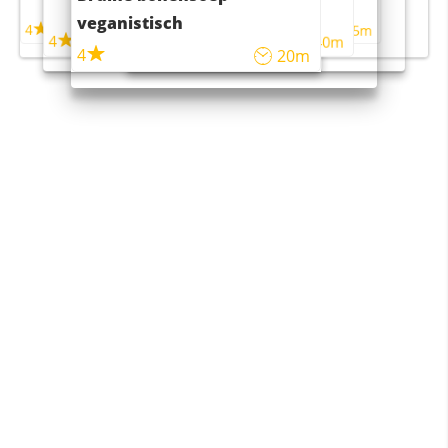
maaltijdsalade
veganistisch
4
4
5m
55m
4
4
45m
40m
4
20m