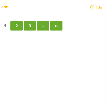
4
10m
1
2
3
›
››