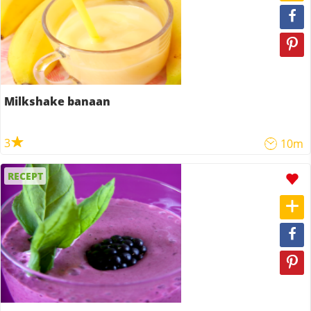
Milkshake banaan
3
10m
RECEPT