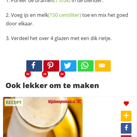
Pureer de
bramen
(1 stuk)
in de blender.
Voeg ijs en
melk
(150 centiliter)
toe en mix het goed
door elkaar.
Verdeel het over 4 glazen met een dik rietje.
25
25
25
Ook lekker om te maken
RECEPT