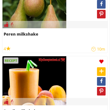
Peren milkshake
4
10m
RECEPT