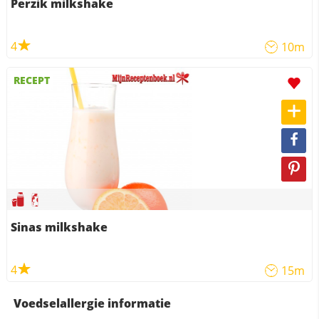
Perzik milkshake
4
10m
RECEPT
Sinas milkshake
4
15m
Voedselallergie informatie