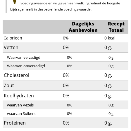
voedingswaarde en wij geven aan welk ingrediënt de hoogste
bijdrage heeft in desbetreffende voedingswaarde.
Dagelijks
Recept
Aanbevolen
Totaal
Calorieën
0%
0
kcal
Vetten
0%
0
g.
Waarvan verzadigd
0%
0
g.
Waarvan onverzadigd
0%
0
g.
Cholesterol
0%
0
g.
Zout
0%
0
g.
Koolhydraten
0%
0
g.
waarvan Vezels
0%
0
g.
waarvan Suikers
0%
0
g.
Proteinen
0%
0
g.