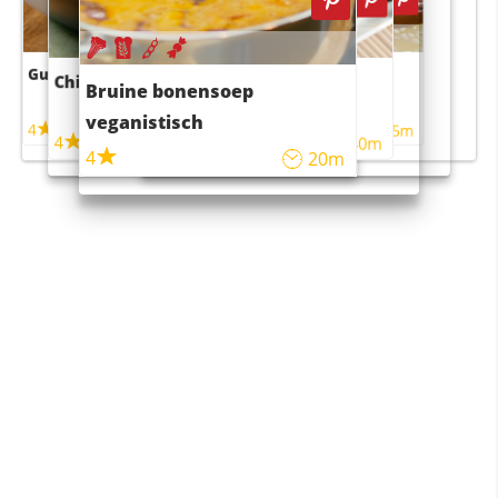
Guacamole
Pruimentaart met kaneel
Chili con carne
Sushi rijstsalade
Bruine bonensoep
maaltijdsalade
veganistisch
4
4
5m
55m
4
4
45m
40m
4
20m