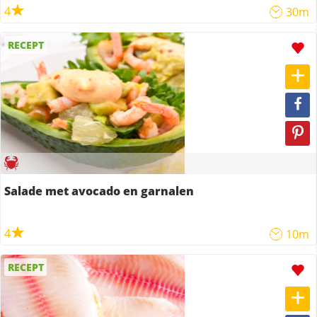
4
30m
RECEPT
Salade met avocado en garnalen
4
10m
RECEPT