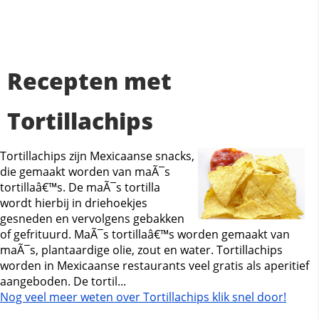
Recepten met
Tortillachips
Tortillachips zijn Mexicaanse snacks,
die gemaakt worden van maÃ¯s
tortillaâ€™s. De maÃ¯s tortilla
wordt hierbij in driehoekjes
gesneden en vervolgens gebakken
of gefrituurd. MaÃ¯s tortillaâ€™s worden gemaakt van
maÃ¯s, plantaardige olie, zout en water. Tortillachips
worden in Mexicaanse restaurants veel gratis als aperitief
aangeboden. De tortil...
Nog veel meer weten over Tortillachips klik snel door!