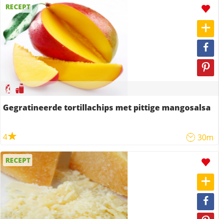
RECEPT
Gegratineerde tortillachips met pittige mangosalsa
4
30m
RECEPT