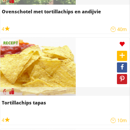
Ovenschotel met tortillachips en andijvie
4
40m
RECEPT
Tortillachips tapas
4
10m