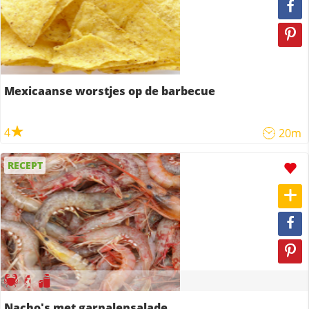
Mexicaanse worstjes op de barbecue
4
20m
RECEPT
Nacho's met garnalensalade