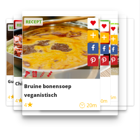
RECEPT
RECEPT
RECEPT
RECEPT
RECEPT
Guacamole
Pruimentaart met kaneel
Chili con carne
Sushi rijstsalade
Bruine bonensoep
maaltijdsalade
veganistisch
4
4
5m
55m
4
4
45m
40m
4
20m