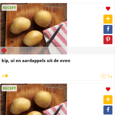
RECEPT
kip, ui en aardappels uit de oven
4
1u
RECEPT