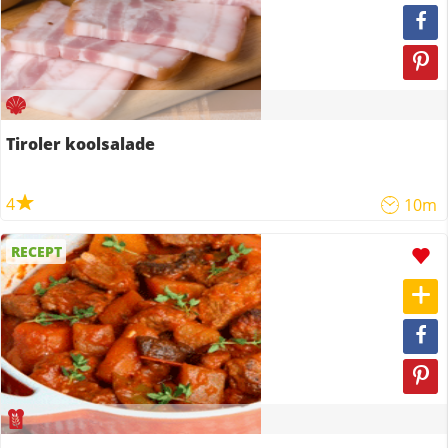
Tiroler koolsalade
4
10m
RECEPT