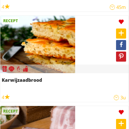
4
45m
RECEPT
Karwijzaadbrood
4
3u
RECEPT