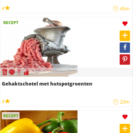
4
45m
RECEPT
Gehaktschotel met hutspotgroenten
4
20m
RECEPT