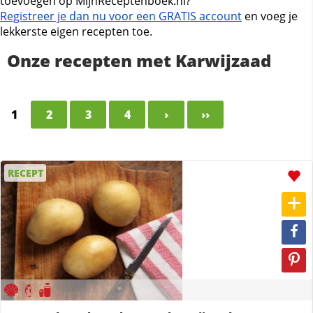
toevoegen op MijnReceptenboek.nl?
Registreer je dan nu voor een GRATIS account
en voeg je
lekkerste eigen recepten toe.
Onze recepten met Karwijzaad
1
2
3
4
›
››
RECEPT