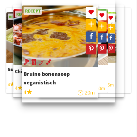
RECEPT
RECEPT
RECEPT
RECEPT
RECEPT
Guacamole
Pruimentaart met kaneel
Chili con carne
Sushi rijstsalade
Bruine bonensoep
maaltijdsalade
veganistisch
4
4
5m
55m
4
4
45m
40m
4
20m