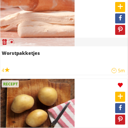
Worstpakketjes
4
5m
RECEPT