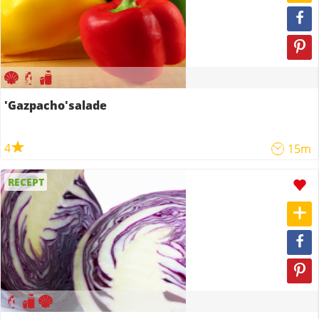
'Gazpacho'salade
4
15m
RECEPT