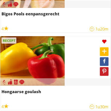
Bigos Pools eenpansgerecht
4
1u20m
RECEPT
Hongaarse goulash
4
1u30m