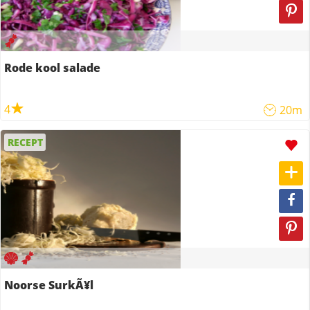
Rode kool salade
4
20m
RECEPT
Noorse SurkÃ¥l