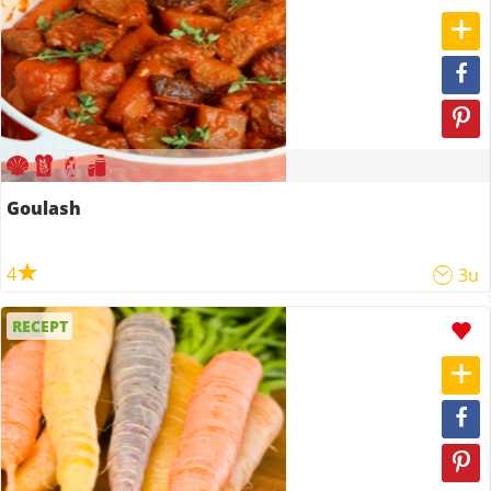
Goulash
4
3u
RECEPT