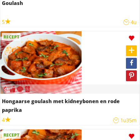
Goulash
5
4u
RECEPT
Hongaarse goulash met kidneybonen en rode
paprika
4
1u35m
RECEPT