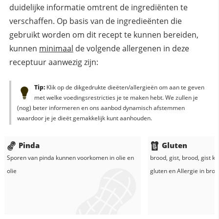
duidelijke informatie omtrent de ingrediënten te
verschaffen. Op basis van de ingredieënten die
gebruikt worden om dit recept te kunnen bereiden,
kunnen
minimaal
de volgende allergenen in deze
receptuur aanwezig zijn:
Tip:
Klik op de dikgedrukte dieëten/allergieën om aan te geven
met welke voedingsrestricties je te maken hebt. We zullen je
(nog) beter informeren en ons aanbod dynamisch afstemmen
waardoor je je dieët gemakkelijk kunt aanhouden.
Pinda
Gluten
Sporen van pinda kunnen voorkomen in
olie
en
brood
,
gist
,
brood
,
gist
ka
olie
gluten en
Allergie in
broo