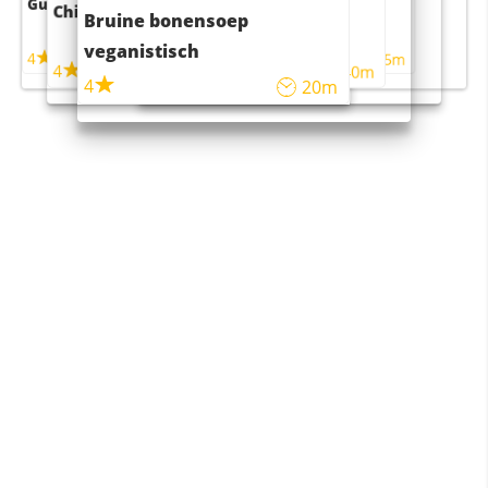
Guacamole
Pruimentaart met kaneel
Chili con carne
Sushi rijstsalade
Bruine bonensoep
maaltijdsalade
veganistisch
4
4
5m
55m
4
4
45m
40m
4
20m