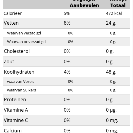
Aanbevolen
Totaal
Calorieën
5%
472
kcal
Vetten
8%
24
g.
Waarvan verzadigd
0%
0
g.
Waarvan onverzadigd
0%
0
g.
Cholesterol
0%
0
g.
Zout
0%
0
g.
Koolhydraten
4%
48
g.
waarvan Vezels
0%
0
g.
waarvan Suikers
0%
0
g.
Proteinen
0%
0
g.
Vitamine A
0%
0
µg.
Vitamine C
0%
0
mg.
Calcium
0%
0
mg.