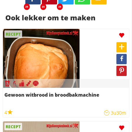
25
25
25
Ook lekker om te maken
RECEPT
Gewoon witbrood in broodbakmachine
4
3u30m
RECEPT