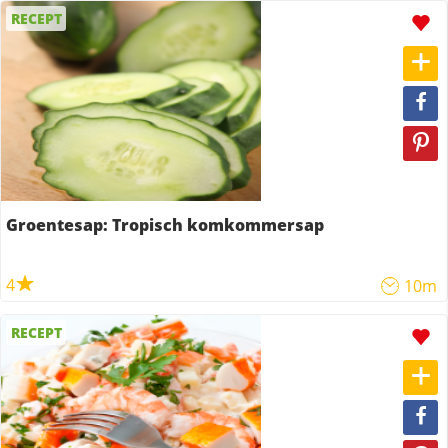
RECEPT
Groentesap: Tropisch komkommersap
4
10m
RECEPT