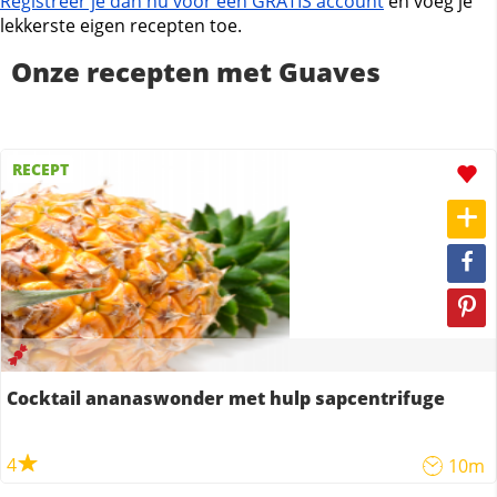
Registreer je dan nu voor een GRATIS account
en voeg je
lekkerste eigen recepten toe.
Onze recepten met Guaves
RECEPT
Cocktail ananaswonder met hulp sapcentrifuge
4
10m