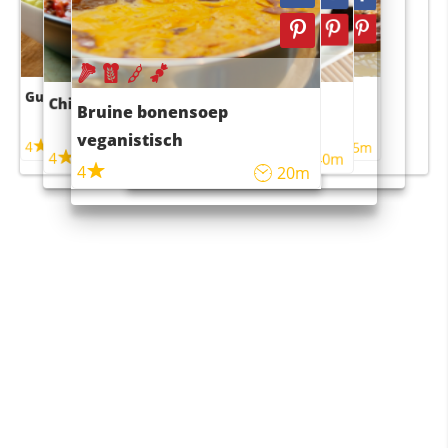
Guacamole
Pruimentaart met kaneel
Chili con carne
Sushi rijstsalade
Bruine bonensoep
maaltijdsalade
veganistisch
4
4
5m
55m
4
4
45m
40m
4
20m