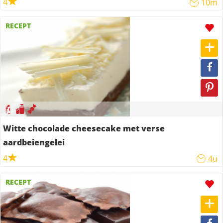
4
10m
RECEPT
Witte chocolade cheesecake met verse
aardbeiengelei
4
4u
RECEPT