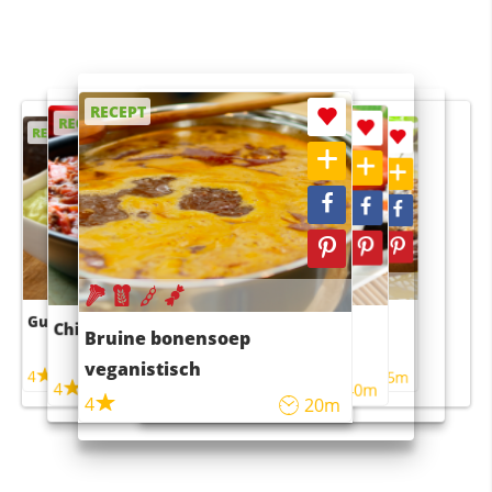
RECEPT
RECEPT
RECEPT
RECEPT
RECEPT
Guacamole
Pruimentaart met kaneel
Chili con carne
Sushi rijstsalade
Bruine bonensoep
maaltijdsalade
veganistisch
4
4
5m
55m
4
4
45m
40m
4
20m