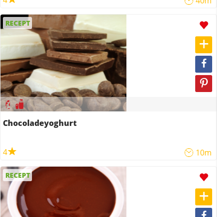
4
40m
RECEPT
Chocoladeyoghurt
4
10m
RECEPT