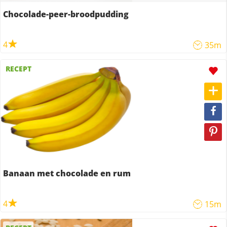
Chocolade-peer-broodpudding
4
35m
RECEPT
Banaan met chocolade en rum
4
15m