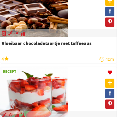
Vloeibaar chocoladetaartje met toffeeaus
4
40m
RECEPT