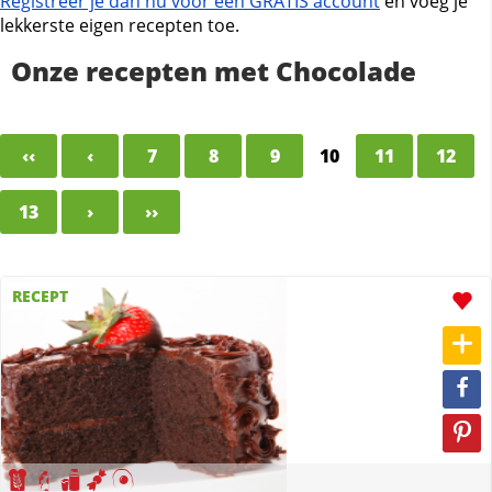
Registreer je dan nu voor een GRATIS account
en voeg je
lekkerste eigen recepten toe.
Onze recepten met Chocolade
‹‹
‹
7
8
9
10
11
12
13
›
››
RECEPT