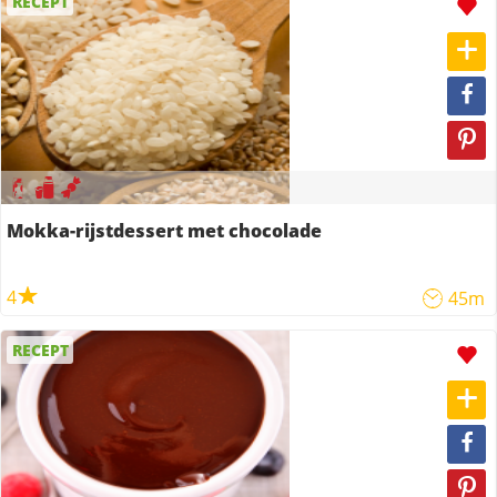
RECEPT
Mokka-rijstdessert met chocolade
4
45m
RECEPT