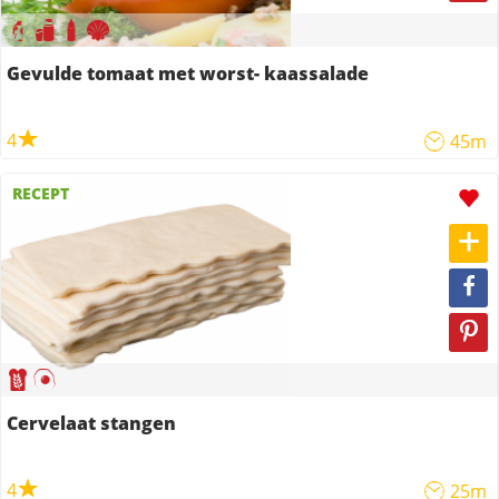
Gevulde tomaat met worst- kaassalade
4
45m
RECEPT
Cervelaat stangen
4
25m