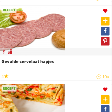
RECEPT
Gevulde cervelaat hapjes
4
10u
RECEPT