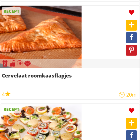
RECEPT
Cervelaat roomkaasflapjes
4
20m
RECEPT