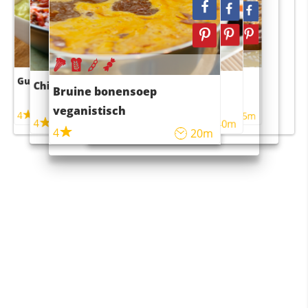
Guacamole
Pruimentaart met kaneel
Chili con carne
Sushi rijstsalade
Bruine bonensoep
maaltijdsalade
veganistisch
4
4
5m
55m
4
4
45m
40m
4
20m