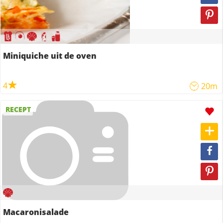
Miniquiche uit de oven
4
20m
RECEPT
Macaronisalade