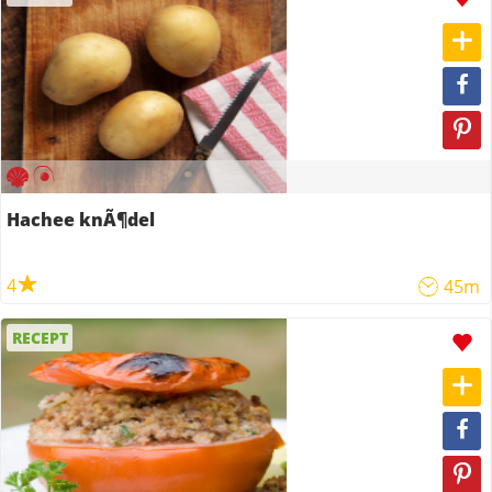
Hachee knÃ¶del
4
45m
RECEPT