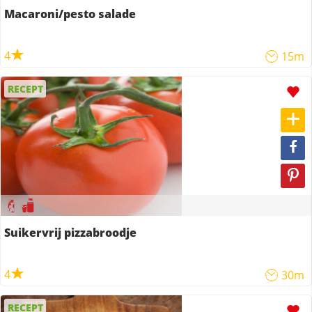
Macaroni/pesto salade
4
15m
RECEPT
Suikervrij pizzabroodje
4
30m
RECEPT