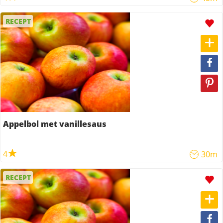
RECEPT
Appelbol met vanillesaus
4
30m
RECEPT