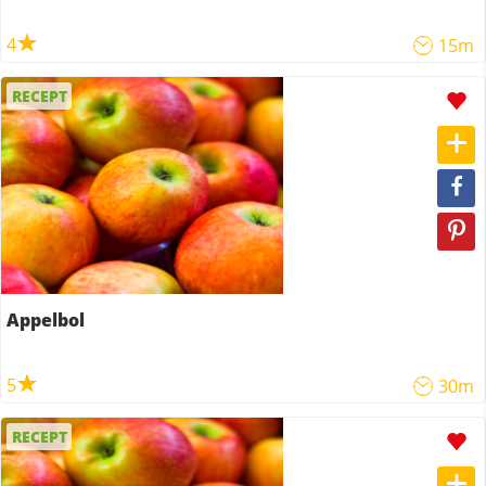
4
15m
RECEPT
Appelbol
5
30m
RECEPT