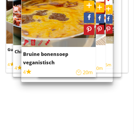
Guacamole
Pruimentaart met kaneel
Chili con carne
Sushi rijstsalade
Bruine bonensoep
maaltijdsalade
veganistisch
4
4
5m
55m
4
4
45m
40m
4
20m