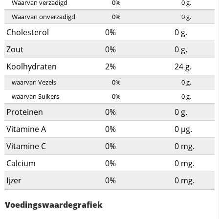
Waarvan verzadigd
0%
0
g.
Waarvan onverzadigd
0%
0
g.
Cholesterol
0%
0
g.
Zout
0%
0
g.
Koolhydraten
2%
24
g.
waarvan Vezels
0%
0
g.
waarvan Suikers
0%
0
g.
Proteinen
0%
0
g.
Vitamine A
0%
0
µg.
Vitamine C
0%
0
mg.
Calcium
0%
0
mg.
Ijzer
0%
0
mg.
Voedingswaardegrafiek