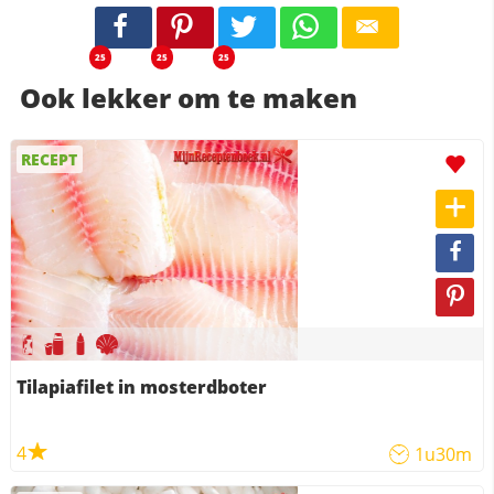
25
25
25
Ook lekker om te maken
RECEPT
Tilapiafilet in mosterdboter
4
1u30m