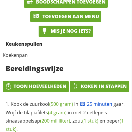
BOODSCHAPPEN TOEVOEGEN
TOEVOEGEN AAN MENU
MIS JE NOG IETS?
Keukenspullen
Koekenpan
Bereidingswijze
TOON HOEVEELHEDEN
KOKEN IN STAPPEN
Kook de
zuurkool
(500 gram)
in
25 minuten
gaar.
Wrijf de
tilapiafilets
(4 gram)
in met 2 eetlepels
sinaasappelsap
(200 milliliter)
,
zout
(1 stuk)
en
peper
(1
stuk)
.