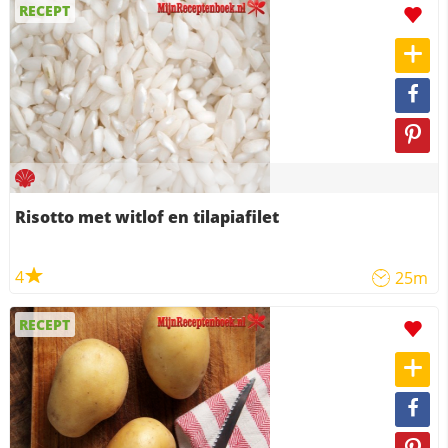
RECEPT
Risotto met witlof en tilapiafilet
4
25m
RECEPT