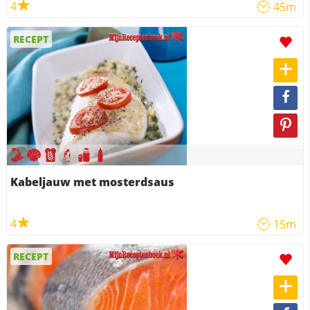
4
45m
RECEPT
Kabeljauw met mosterdsaus
4
15m
RECEPT