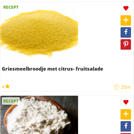
RECEPT
Griesmeelbroodje met citrus- fruitsalade
4
25m
RECEPT