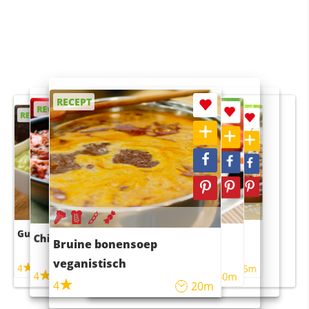
RECEPT
RECEPT
RECEPT
RECEPT
RECEPT
Guacamole
Pruimentaart met kaneel
Chili con carne
Sushi rijstsalade
Bruine bonensoep
maaltijdsalade
veganistisch
4
4
5m
55m
4
4
45m
40m
4
20m