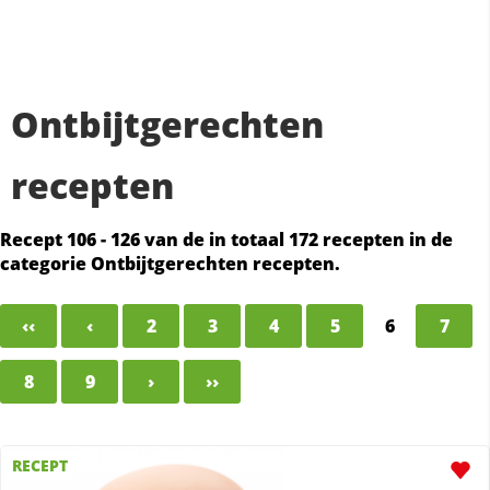
Ontbijtgerechten
recepten
Recept 106 - 126 van de in totaal 172 recepten in de
categorie Ontbijtgerechten recepten.
‹‹
‹
2
3
4
5
6
7
8
9
›
››
RECEPT