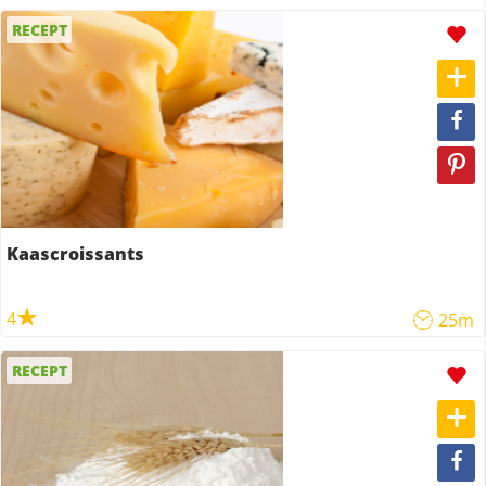
RECEPT
Kaascroissants
4
25m
RECEPT