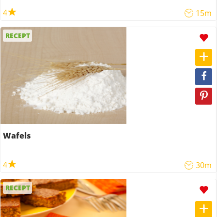
4
15m
RECEPT
Wafels
4
30m
RECEPT