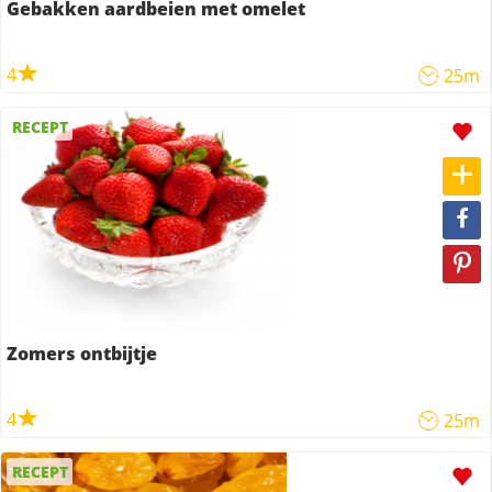
Gebakken aardbeien met omelet
4
25m
RECEPT
Zomers ontbijtje
4
25m
RECEPT