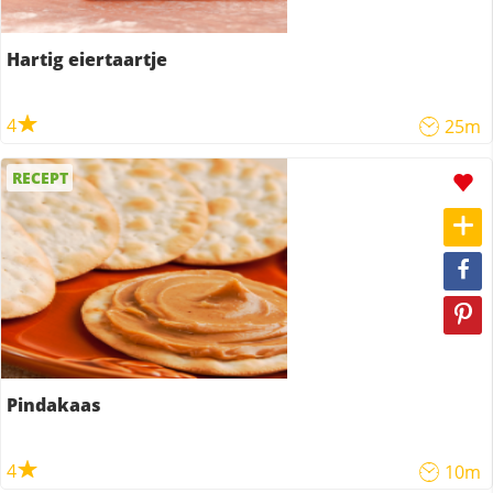
Hartig eiertaartje
4
25m
RECEPT
Pindakaas
4
10m