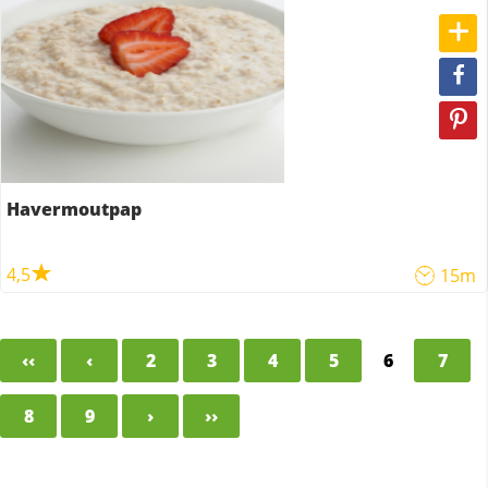
Havermoutpap
4,5
15m
‹‹
‹
2
3
4
5
6
7
8
9
›
››