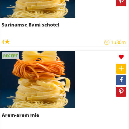
Surinamse Bami schotel
4
1u30m
RECEPT
Arem-arem mie