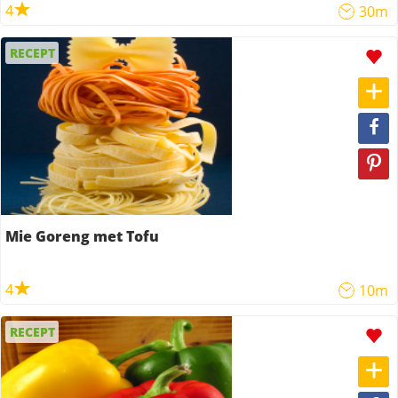
4
30m
RECEPT
Mie Goreng met Tofu
4
10m
RECEPT