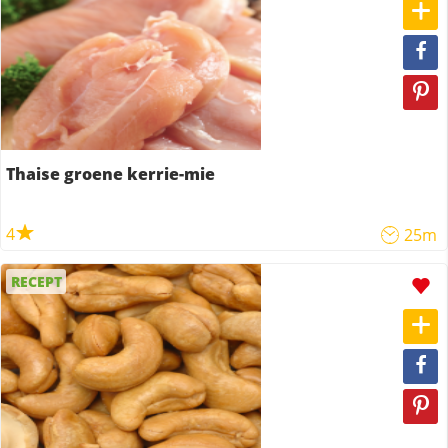
Thaise groene kerrie-mie
4
25m
RECEPT