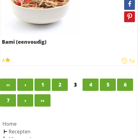
Bami (eenvoudig)
4
1u
‹‹
‹
1
2
3
4
5
6
7
›
››
Home
Recepten