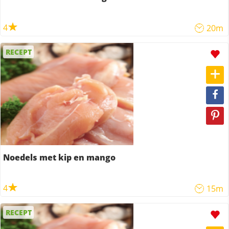
4
20m
RECEPT
Noedels met kip en mango
4
15m
RECEPT