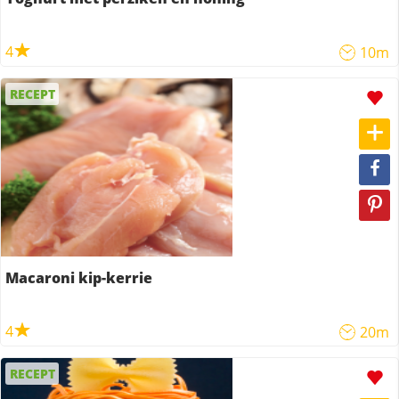
4
10m
RECEPT
Macaroni kip-kerrie
4
20m
RECEPT