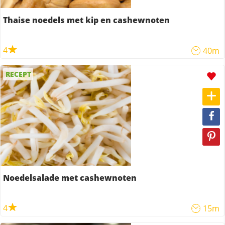
Thaise noedels met kip en cashewnoten
4
40m
RECEPT
Noedelsalade met cashewnoten
4
15m