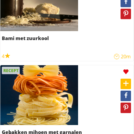
Bami met zuurkool
4
20m
RECEPT
Gebakken mihoen met garnalen