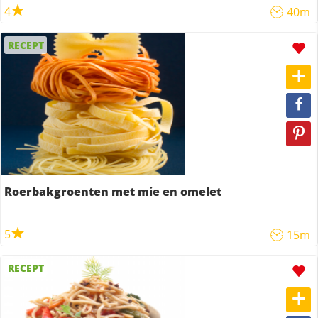
4
40m
RECEPT
Roerbakgroenten met mie en omelet
5
15m
RECEPT