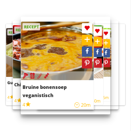
RECEPT
RECEPT
RECEPT
RECEPT
RECEPT
Guacamole
Pruimentaart met kaneel
Chili con carne
Sushi rijstsalade
Bruine bonensoep
maaltijdsalade
veganistisch
4
4
5m
55m
4
4
45m
40m
4
20m