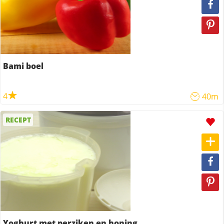
Bami boel
4
40m
RECEPT
Yoghurt met perziken en honing