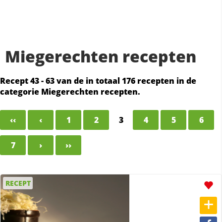
Miegerechten recepten
Recept 43 - 63 van de in totaal 176 recepten in de
categorie Miegerechten recepten.
‹‹
‹
1
2
3
4
5
6
7
›
››
RECEPT