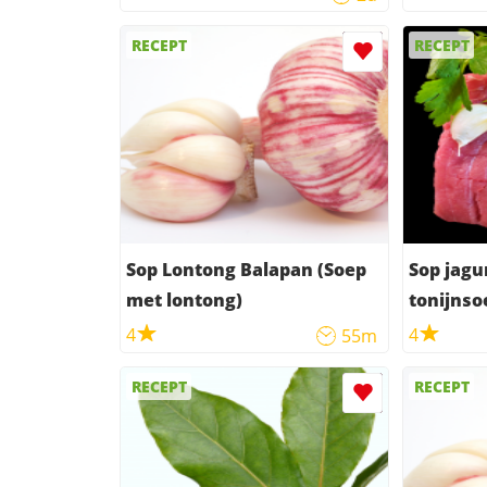
RECEPT
RECEPT
Sop Lontong Balapan (Soep
Sop jagu
met lontong)
tonijnso
4
4
55m
RECEPT
RECEPT