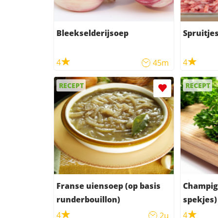
Bleekselderijsoep
Spruitje
4
4
45m
RECEPT
RECEPT
Franse uiensoep (op basis
Champig
runderbouillon)
spekjes)
4
4
2u