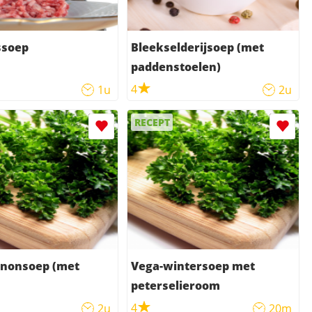
ssoep
Bleekselderijsoep (met
paddenstoelen)
4
1u
2u
RECEPT
nonsoep (met
Vega-wintersoep met
peterselieroom
4
2u
20m