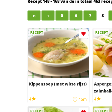
Recept 148 - 168 van de in totaal 463 rec
‹‹
‹
5
6
7
8
RECEPT
RECEPT
Kippensoep (met witte rijst)
Asperge
zalmball
4
4
45m
RECEPT
RECEPT