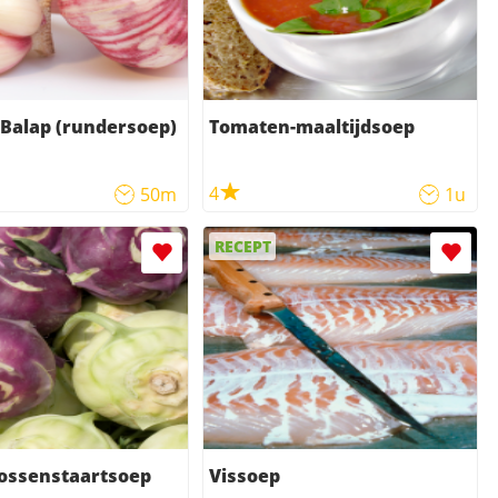
Balap (rundersoep)
Tomaten-maaltijdsoep
4
50m
1u
RECEPT
 ossenstaartsoep
Vissoep