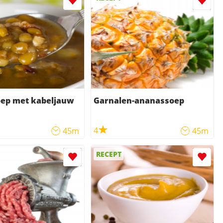
oep met kabeljauw
Garnalen-ananassoep
4
45m
45m
RECEPT