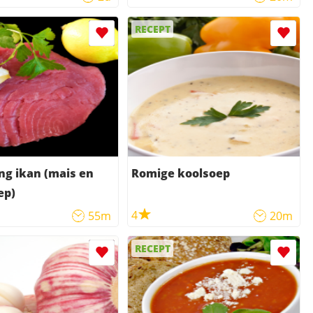
RECEPT
ng ikan (mais en
Romige koolsoep
ep)
4
55m
20m
RECEPT