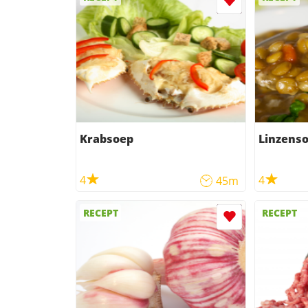
Krabsoep
Linzens
4
4
45m
RECEPT
RECEPT