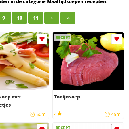
epten in de categorie Maaltijdsoepen recepten.
9
10
11
›
››
RECEPT
soep met
Tonijnsoep
etjes
4
50m
45m
RECEPT