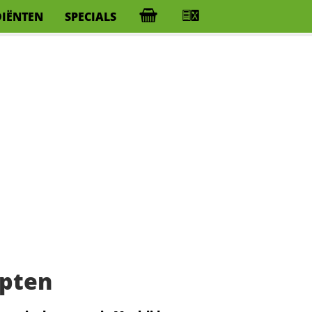
DIËNTEN
SPECIALS
epten