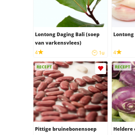
Lontong Daging Bali (soep
Lontong 
van varkensvlees)
4
4
1u
RECEPT
RECEPT
Pittige bruinebonensoep
Heldere