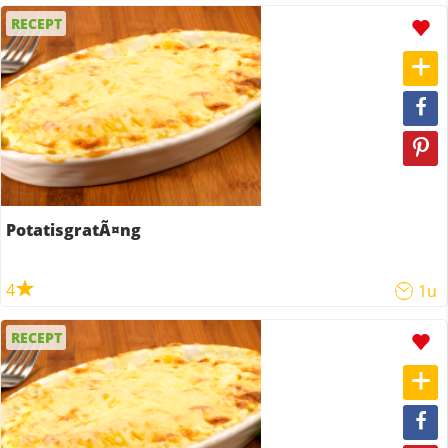
RECEPT
PotatisgratÃ¤ng
4
1u
RECEPT