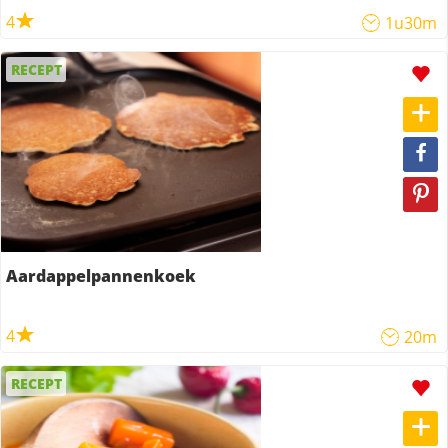
4
1u30m
RECEPT
Aardappelpannenkoek
4
20m
RECEPT