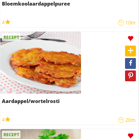
Bloemkoolaardappelpuree
4
10m
RECEPT
Aardappel/wortelrosti
4
20m
RECEPT