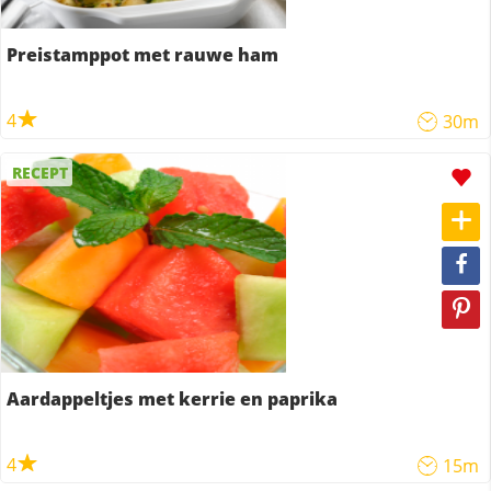
Preistamppot met rauwe ham
4
30m
RECEPT
Aardappeltjes met kerrie en paprika
4
15m