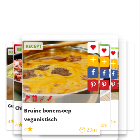
RECEPT
RECEPT
RECEPT
RECEPT
RECEPT
Guacamole
Pruimentaart met kaneel
Chili con carne
Sushi rijstsalade
Bruine bonensoep
maaltijdsalade
veganistisch
4
4
5m
55m
4
4
45m
40m
4
20m