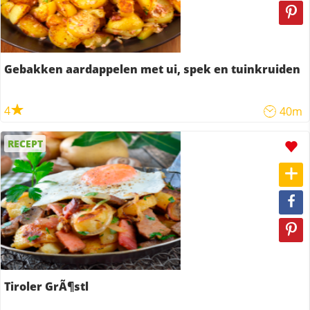
Gebakken aardappelen met ui, spek en tuinkruiden
4
40m
RECEPT
Tiroler GrÃ¶stl