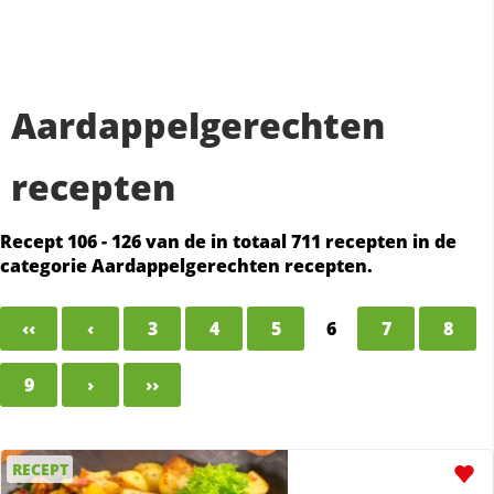
Aardappelgerechten
recepten
Recept 106 - 126 van de in totaal 711 recepten in de
categorie Aardappelgerechten recepten.
‹‹
‹
3
4
5
6
7
8
9
›
››
RECEPT