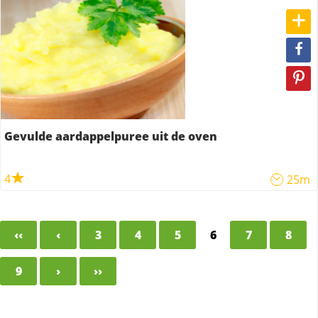
Gevulde aardappelpuree uit de oven
4
25m
‹‹
‹
3
4
5
6
7
8
9
›
››