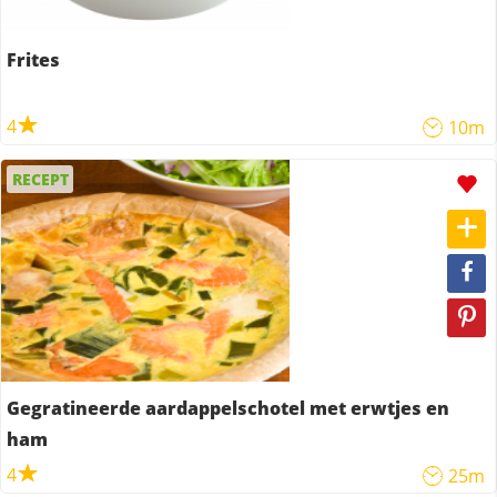
Frites
4
10m
RECEPT
Gegratineerde aardappelschotel met erwtjes en
ham
4
25m