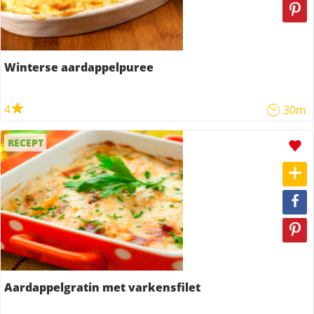
Winterse aardappelpuree
4
30m
RECEPT
Aardappelgratin met varkensfilet