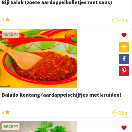
Biji Salak (zoete aardappelbolletjes met saus)
4
45m
RECEPT
Balado Kentang (aardappelschijfjes met kruiden)
4
35m
RECEPT