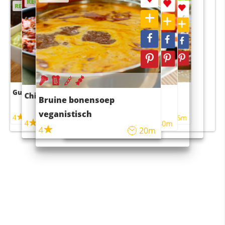
RECEPT
RECEPT
RECEPT
RECEPT
Guacamole
Pruimentaart met kaneel
Chili con carne
Sushi rijstsalade
Bruine bonensoep
maaltijdsalade
veganistisch
4
4
5m
55m
4
4
45m
40m
4
20m