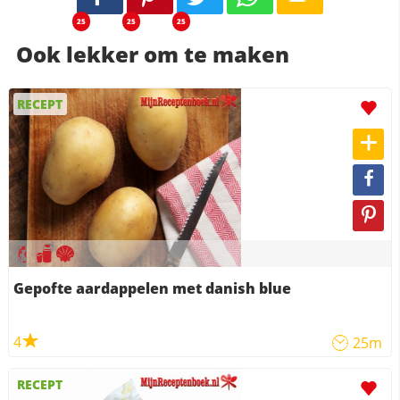
25
25
25
Ook lekker om te maken
RECEPT
Gepofte aardappelen met danish blue
4
25m
RECEPT