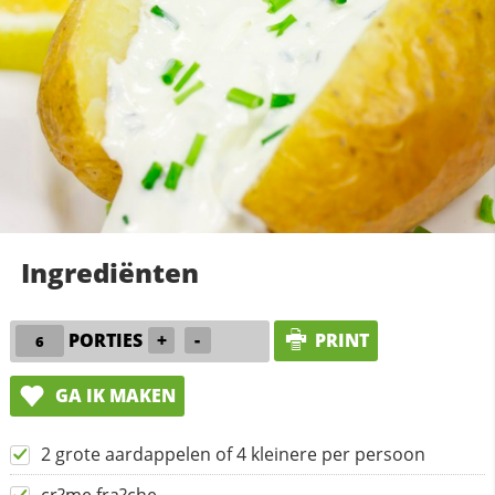
Ingrediënten
PORTIES
+
-
PRINT
GA IK MAKEN
2 grote aardappelen of 4 kleinere per persoon