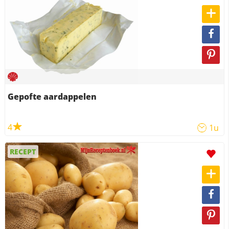
Gepofte aardappelen
4
1u
RECEPT