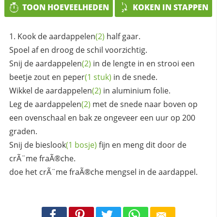
TOON HOEVEELHEDEN
KOKEN IN STAPPEN
Kook de
aardappelen
(2)
half gaar.
Spoel af en droog de schil voorzichtig.
Snij de
aardappelen
(2)
in de lengte in en strooi een
beetje zout en
peper
(1 stuk)
in de snede.
Wikkel de
aardappelen
(2)
in aluminium folie.
Leg de
aardappelen
(2)
met de snede naar boven op
een ovenschaal en bak ze ongeveer een uur op 200
graden.
Snij de
bieslook
(1 bosje)
fijn en meng dit door de
crÃ¨me fraÃ®che.
doe het crÃ¨me fraÃ®che mengsel in de aardappel.