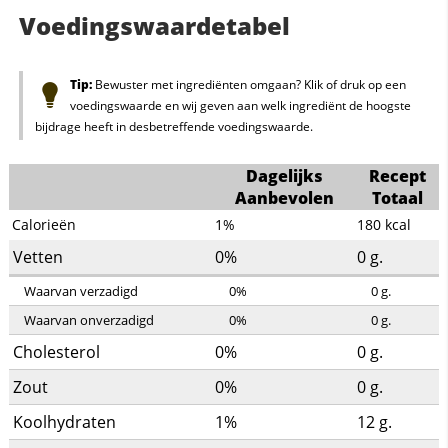
Voedingswaardetabel
Tip:
Bewuster met ingrediënten omgaan? Klik of druk op een
voedingswaarde en wij geven aan welk ingrediënt de hoogste
bijdrage heeft in desbetreffende voedingswaarde.
Dagelijks
Recept
Aanbevolen
Totaal
Calorieën
1%
180
kcal
Vetten
0%
0
g.
Waarvan verzadigd
0%
0
g.
Waarvan onverzadigd
0%
0
g.
Cholesterol
0%
0
g.
Zout
0%
0
g.
Koolhydraten
1%
12
g.