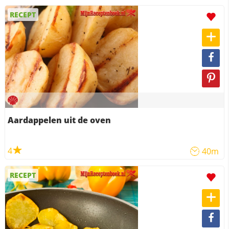
RECEPT
Aardappelen uit de oven
4
40m
RECEPT