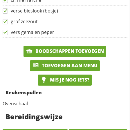
cr?me fra?che
verse bieslook (bosje)
grof zeezout
vers gemalen peper
BOODSCHAPPEN TOEVOEGEN
TOEVOEGEN AAN MENU
MIS JE NOG IETS?
Keukenspullen
Ovenschaal
Bereidingswijze