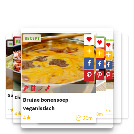
RECEPT
RECEPT
RECEPT
RECEPT
RECEPT
Guacamole
Pruimentaart met kaneel
Chili con carne
Sushi rijstsalade
Bruine bonensoep
maaltijdsalade
veganistisch
4
4
5m
55m
4
4
45m
40m
4
20m