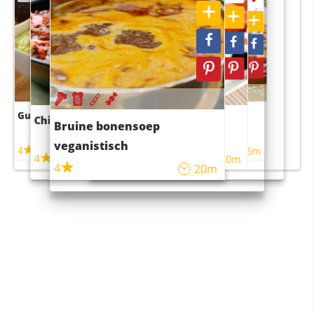
Guacamole
Pruimentaart met kaneel
Chili con carne
Sushi rijstsalade
Bruine bonensoep
maaltijdsalade
veganistisch
4
4
5m
55m
4
4
45m
40m
4
20m