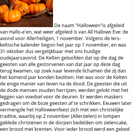
De naam "Halloween"is afgeleid
van Hallo-e'en, wat weer afgeleid is van All Hallows Eve: de
avond voor Allerheiligen, 1 november. Volgens de Iers-
keltische kalender begon het jaar op 1 november, en was
31 oktober dus vergelijkbaar met ons huidige
oudejaarsavond. De Kelten geloofden dat op die dag de
geesten van alle gestorvenen van dat jaar op deze dag
terug kwamen, op zoek naar levende lichamen die zij dan
het komend jaar konden bezitten. Het was voor de Kelten
de enige manier van leven na de dood. De geesten die uit
de dode mensen zouden herrijzen, werden gelokt met het
leggen van voedsel voor de deuren. Er werden maskers
gedragen om de boze geesten af te schrikken. Eeuwen later
vermengde het Halloweenfeest zich met een christelijke
traditie, waarbij op 2 november (Allerzielen) in lompen
geklede christenen in de dorpen bedelden om zielencake,
een brood met krenten. Voor ieder brood werd een gebed