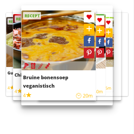
RECEPT
RECEPT
RECEPT
RECEPT
RECEPT
Guacamole
Pruimentaart met kaneel
Chili con carne
Sushi rijstsalade
Bruine bonensoep
maaltijdsalade
veganistisch
4
4
5m
55m
4
4
45m
40m
4
20m