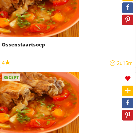
Ossenstaartsoep
4
2u15m
RECEPT