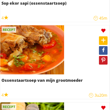
Sop ekor sapi (ossenstaartsoep)
4
45m
RECEPT
Ossenstaartsoep van mijn grootmoeder
4
3u20m
RECEPT