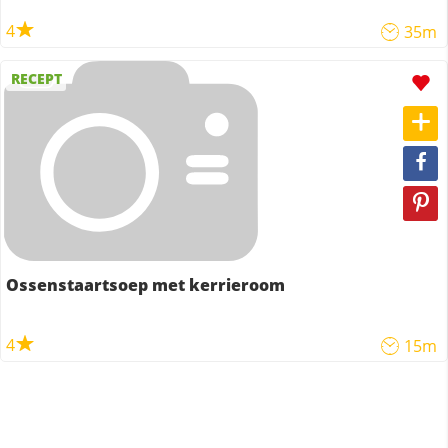
4
35m
RECEPT
Ossenstaartsoep met kerrieroom
4
15m