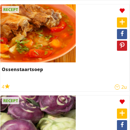
RECEPT
Ossenstaartsoep
4
2u
RECEPT