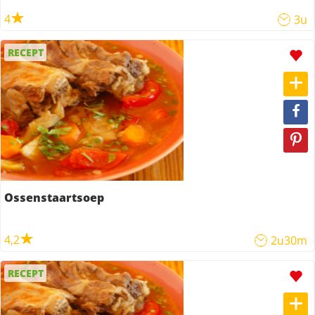
4
3u
RECEPT
Ossenstaartsoep
4,2
2u30m
RECEPT