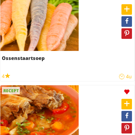
Ossenstaartsoep
4
4u
RECEPT