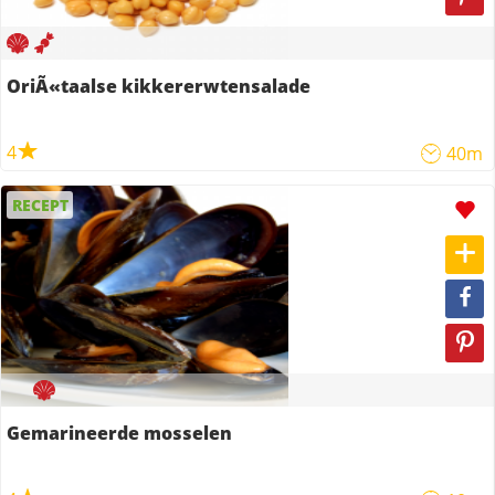
OriÃ«taalse kikkererwtensalade
4
40m
RECEPT
Gemarineerde mosselen