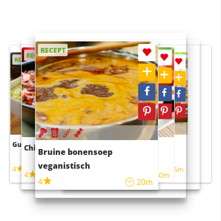
RECEPT
RECEPT
RECEPT
RECEPT
RECEPT
Guacamole
Pruimentaart met kaneel
Chili con carne
Sushi rijstsalade
Bruine bonensoep
maaltijdsalade
veganistisch
4
4
5m
55m
4
4
45m
40m
4
20m