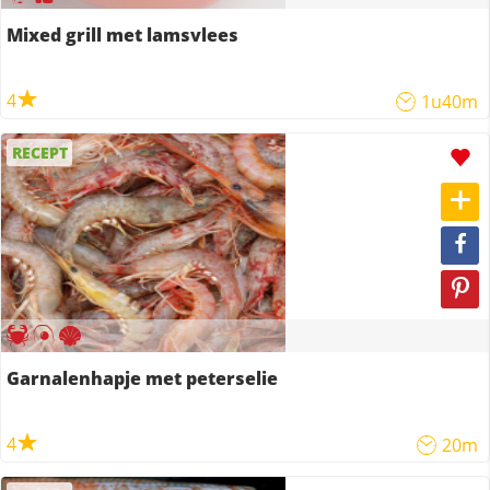
Mixed grill met lamsvlees
4
1u40m
RECEPT
Garnalenhapje met peterselie
4
20m