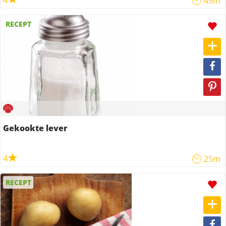
4
45m
RECEPT
Gekookte lever
4
25m
RECEPT