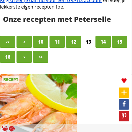
Registreer je dan nu voor een GRATIS account
en voeg je
lekkerste eigen recepten toe.
Onze recepten met Peterselie
‹‹
‹
10
11
12
13
14
15
16
›
››
RECEPT