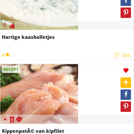
Hartige kaasbolletjes
4
10m
RECEPT
KippenpatÃ© van kipfilet