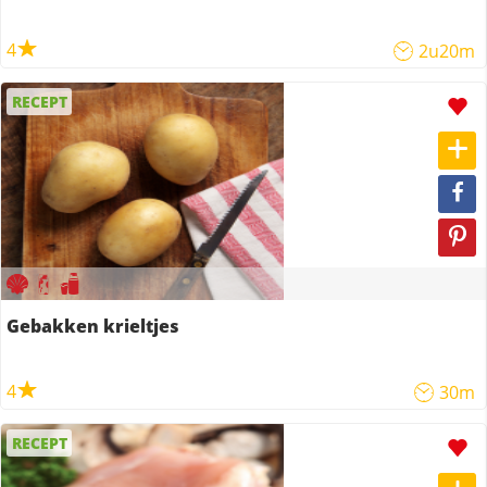
4
2u20m
RECEPT
Gebakken krieltjes
4
30m
RECEPT