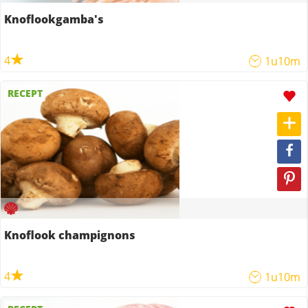
Knoflookgamba's
4
1u10m
RECEPT
Knoflook champignons
4
1u10m