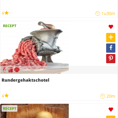
4
1u30m
RECEPT
Rundergehaktschotel
4
20m
RECEPT