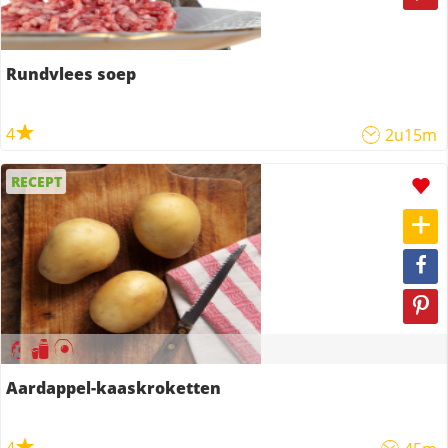
Rundvlees soep
4
2u15m
RECEPT
Aardappel-kaaskroketten