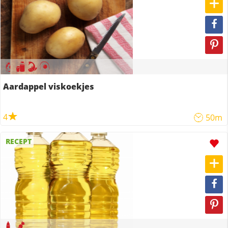
Aardappel viskoekjes
4
50m
RECEPT