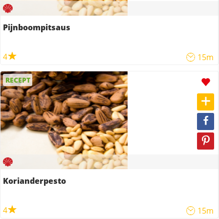
Pijnboompitsaus
4
15m
RECEPT
Korianderpesto
4
15m