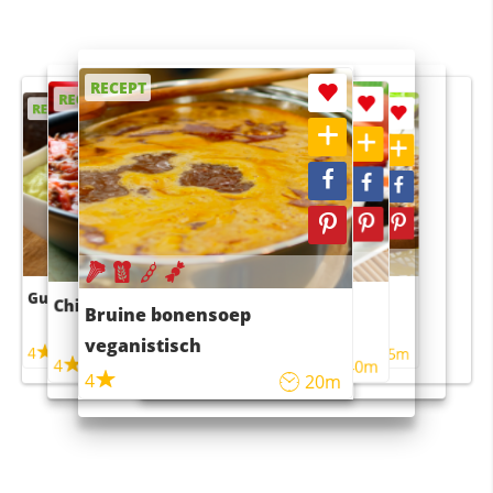
RECEPT
RECEPT
RECEPT
RECEPT
RECEPT
Guacamole
Pruimentaart met kaneel
Chili con carne
Sushi rijstsalade
Bruine bonensoep
maaltijdsalade
veganistisch
4
4
5m
55m
4
4
45m
40m
4
20m