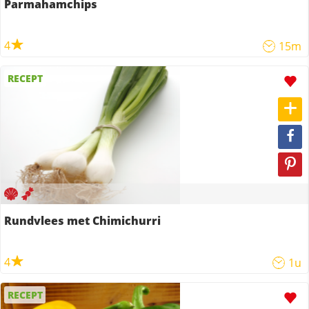
Parmahamchips
4
15m
RECEPT
Rundvlees met Chimichurri
4
1u
RECEPT