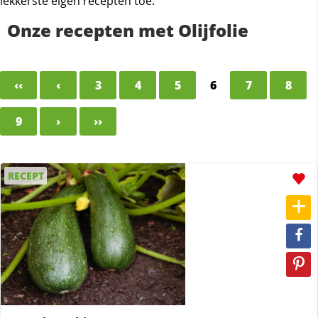
lekkerste eigen recepten toe.
Onze recepten met Olijfolie
‹‹
‹
3
4
5
6
7
8
9
›
››
RECEPT