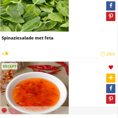
Spinaziesalade met feta
4
20m
RECEPT