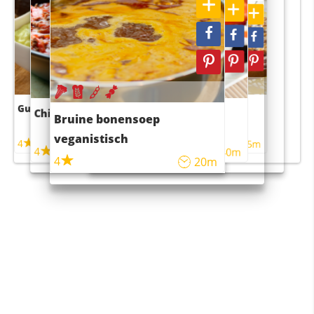
Guacamole
Pruimentaart met kaneel
Chili con carne
Sushi rijstsalade
Bruine bonensoep
maaltijdsalade
veganistisch
4
4
5m
55m
4
4
45m
40m
4
20m