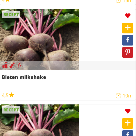
4
15m
RECEPT
Bieten milkshake
4,5
10m
RECEPT