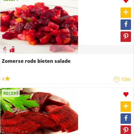
Zomerse rode bieten salade
4
10m
RECEPT