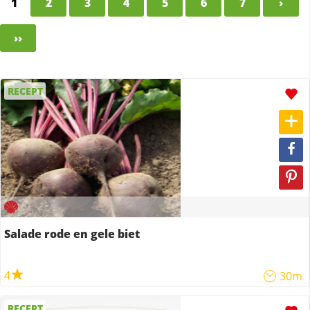
1
2
3
4
5
6
7
›
››
RECEPT
Salade rode en gele biet
4
30m
RECEPT