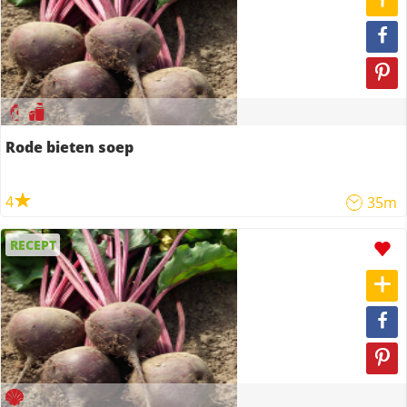
Rode bieten soep
4
35m
RECEPT