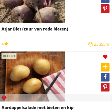
Atjar Biet (zuur van rode bieten)
4
23u55m
RECEPT
Aardappelsalade met bieten en kip