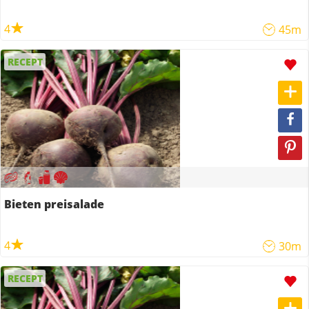
4
45m
RECEPT
Bieten preisalade
4
30m
RECEPT