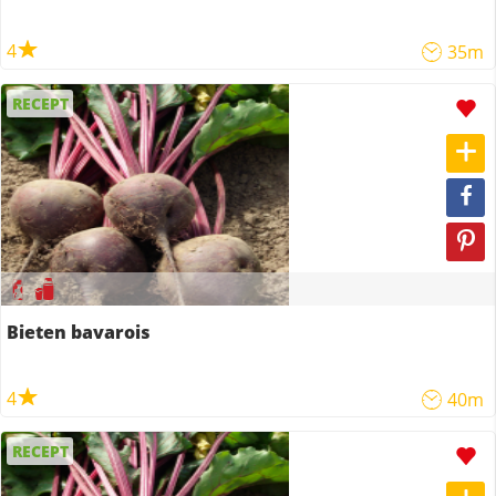
4
35m
RECEPT
Bieten bavarois
4
40m
RECEPT