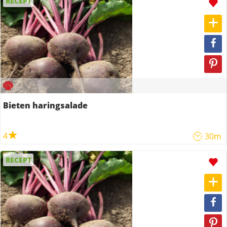
RECEPT
Bieten haringsalade
4
30m
RECEPT