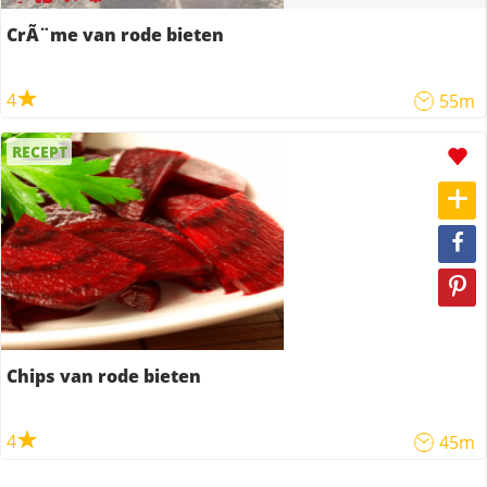
CrÃ¨me van rode bieten
4
55m
RECEPT
Chips van rode bieten
4
45m