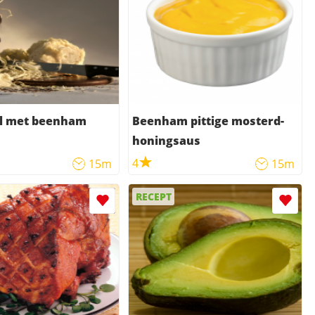
l met beenham
Beenham pittige mosterd-
honingsaus
4
15m
15m
RECEPT