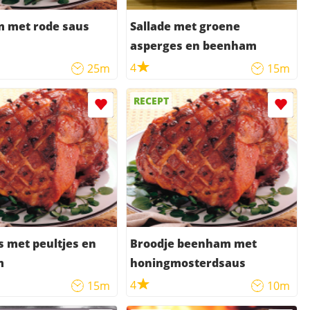
 met rode saus
Sallade met groene
asperges en beenham
4
25m
15m
RECEPT
 met peultjes en
Broodje beenham met
m
honingmosterdsaus
4
15m
10m