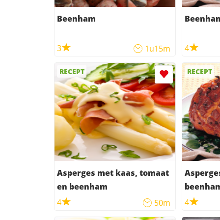
Beenham
Beenham
3
4
1u15m
RECEPT
RECEPT
Asperges met kaas, tomaat
Asperges
en beenham
beenha
4
4
50m