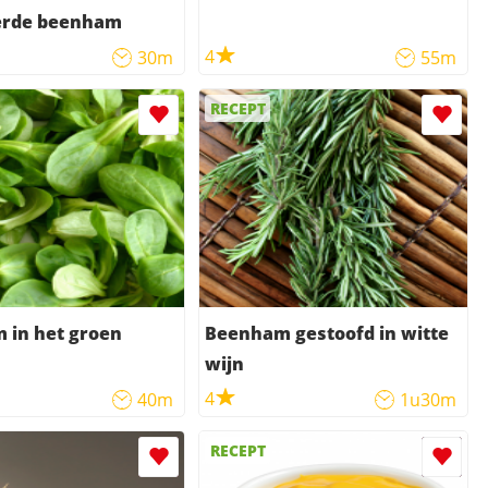
erde beenham
4
30m
55m
RECEPT
 in het groen
Beenham gestoofd in witte
wijn
4
40m
1u30m
RECEPT