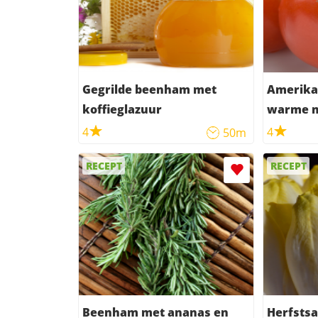
Gegrilde beenham met
Amerika
koffieglazuur
warme m
4
4
50m
RECEPT
RECEPT
Beenham met ananas en
Herfstsa