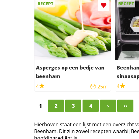
RECEPT
RECEPT
Asperges op een bedje van
Beenham
beenham
sinaasap
4
4
25m
1
2
3
4
›
››
Hierboven staat een lijst met een overzicht 
Beenham. Dit zijn zowel recepten waarbij 
hoofdingrediënt is.