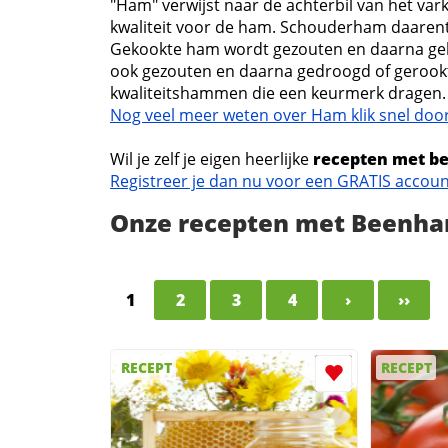
"Ham" verwijst naar de achterbil van het var
kwaliteit voor de ham. Schouderham daaren
Gekookte ham wordt gezouten en daarna ge
ook gezouten en daarna gedroogd of gerookt
kwaliteitshammen die een keurmerk dragen. 
Nog veel meer weten over Ham klik snel door
Wil je zelf je eigen heerlijke
recepten met 
Registreer je dan nu voor een GRATIS accou
Onze recepten met Beenh
1
2
3
4
›
››
RECEPT
RECEPT