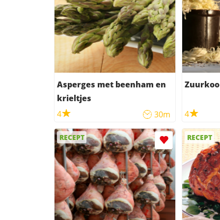
Asperges met beenham en
Zuurkoo
krieltjes
4
4
30m
RECEPT
RECEPT