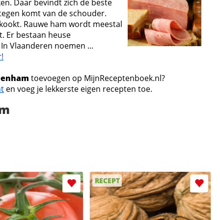
ken. Daar bevindt zich de beste
tegen komt van de schouder.
kookt. Rauwe ham wordt meestal
. Er bestaan heuse
In Vlaanderen noemen ...
!
beenham
toevoegen op MijnReceptenboek.nl?
nt
en voeg je lekkerste eigen recepten toe.
am
RECEPT