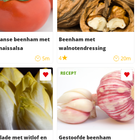
anse beenham met
Beenham met
aissalsa
walnotendressing
4
5m
20m
RECEPT
lade met witlof en
Gestoofde beenham