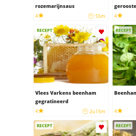
rozemarijnsaus
geroost
4
4
55m
RECEPT
RECEPT
Vlees Varkens beenham
Beenham
gegratineerd
4
4
2u15m
RECEPT
RECEPT