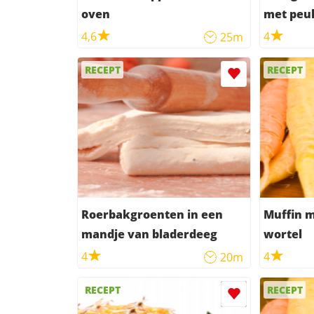
oven
met peul
4,6
4
25m
RECEPT
RECEPT
Roerbakgroenten in een
Muffin m
mandje van bladerdeeg
wortel
4
4
20m
RECEPT
RECEPT