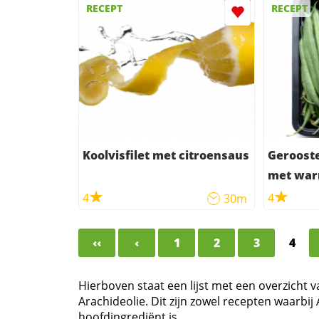
RECEPT
RECEPT
Koolvisfilet met citroensaus
Geroost
met wa
aardapp
4
4
30m
‹‹
‹
1
2
3
4
Hierboven staat een lijst met een overzicht 
Arachideolie. Dit zijn zowel recepten waarbij
hoofdingrediënt is.