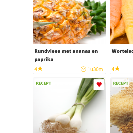
Rundvlees met ananas en
Wortels
paprika
4
4
1u30m
RECEPT
RECEPT