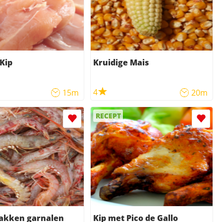
Kip
Kruidige Mais
4
15m
20m
RECEPT
akken garnalen
Kip met Pico de Gallo