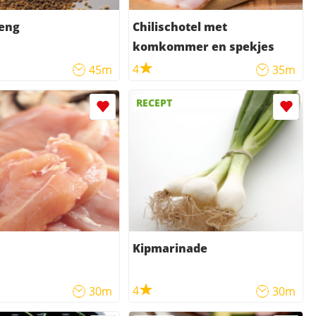
reng
Chilischotel met
komkommer en spekjes
4
45m
35m
RECEPT
Kipmarinade
4
30m
30m