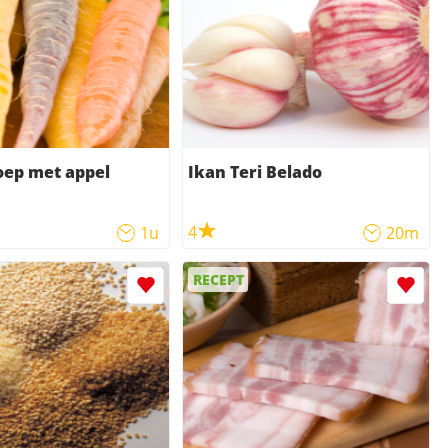
oep met appel
Ikan Teri Belado
4
1u
20m
RECEPT