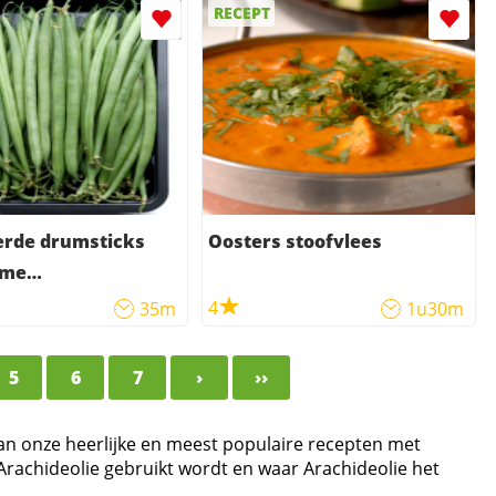
RECEPT
erde drumsticks
Oosters stoofvlees
rme
elsalade
4
35m
1u30m
5
6
7
›
››
van onze heerlijke en meest populaire recepten met
 Arachideolie gebruikt wordt en waar Arachideolie het