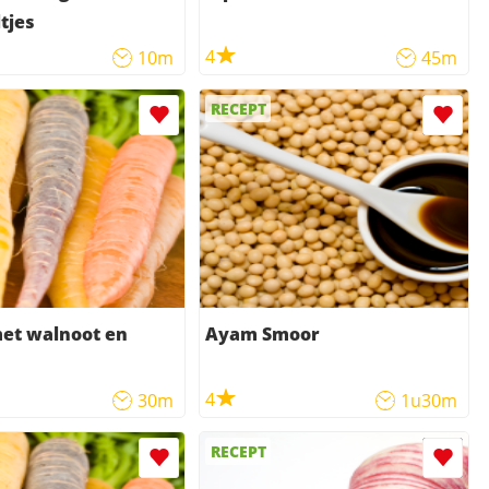
tjes
4
10m
45m
RECEPT
et walnoot en
Ayam Smoor
4
30m
1u30m
RECEPT