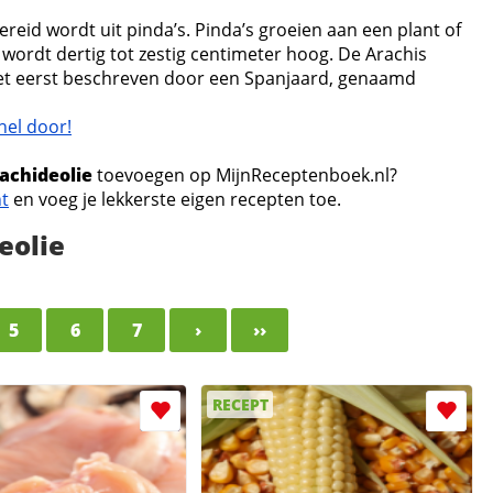
bereid wordt uit pinda’s. Pinda’s groeien aan een plant of
wordt dertig tot zestig centimeter hoog. De Arachis
het eerst beschreven door een Spanjaard, genaamd
nel door!
achideolie
toevoegen op MijnReceptenboek.nl?
nt
en voeg je lekkerste eigen recepten toe.
eolie
5
6
7
›
››
RECEPT