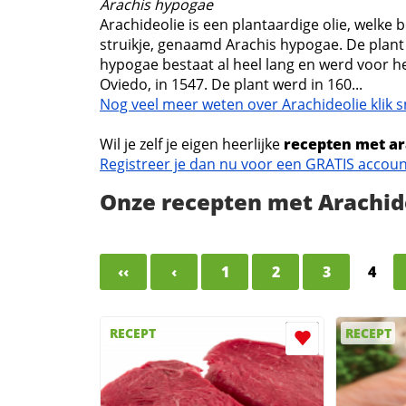
Arachis hypogae
Arachideolie is een plantaardige olie, welke 
struikje, genaamd Arachis hypogae. De plant 
hypogae bestaat al heel lang en werd voor 
Oviedo, in 1547. De plant werd in 160...
Nog veel meer weten over Arachideolie klik s
Wil je zelf je eigen heerlijke
recepten met ar
Registreer je dan nu voor een GRATIS accou
Onze recepten met Arachid
‹‹
‹
1
2
3
4
RECEPT
RECEPT