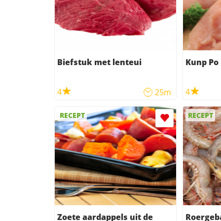
Biefstuk met lenteui
Kunp Po 
4
4
25m
RECEPT
RECEPT
Zoete aardappels uit de
Roergeb