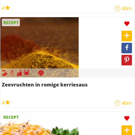
4
40m
RECEPT
Zeevruchten in romige kerriesaus
4
40m
RECEPT