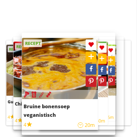
RECEPT
RECEPT
RECEPT
RECEPT
RECEPT
Guacamole
Pruimentaart met kaneel
Chili con carne
Sushi rijstsalade
Bruine bonensoep
maaltijdsalade
veganistisch
4
4
5m
55m
4
4
45m
40m
4
20m