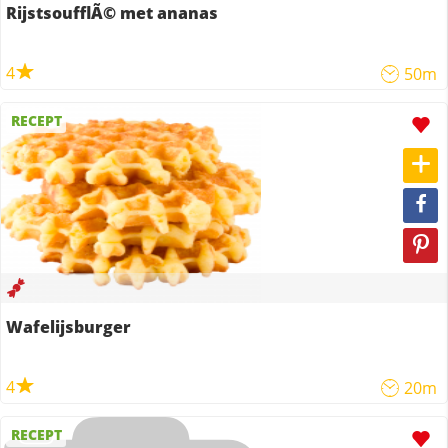
RijstsoufflÃ© met ananas
4
50m
RECEPT
Wafelijsburger
4
20m
RECEPT