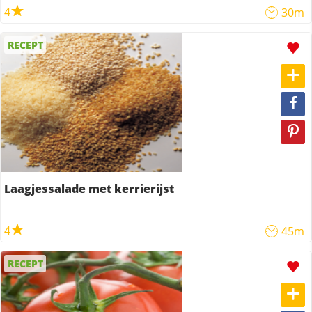
4
30m
RECEPT
Laagjessalade met kerrierijst
4
45m
RECEPT