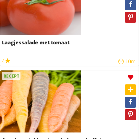
Laagjessalade met tomaat
4
10m
RECEPT