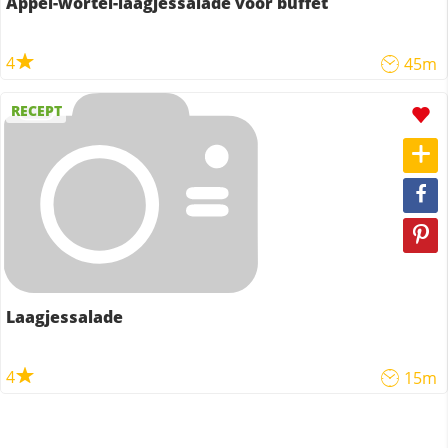
Appel-wortel-laagjessalade voor buffet
4
45m
RECEPT
Laagjessalade
4
15m