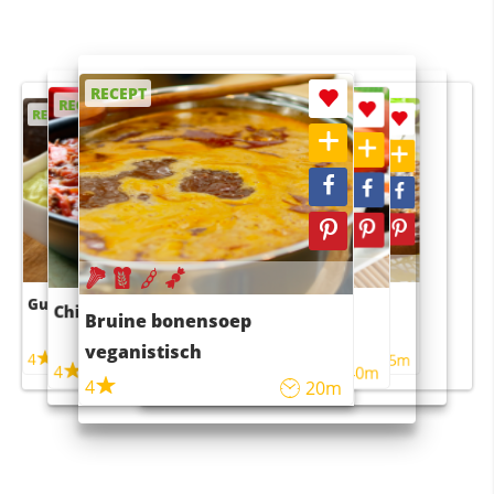
RECEPT
RECEPT
RECEPT
RECEPT
RECEPT
Guacamole
Pruimentaart met kaneel
Chili con carne
Sushi rijstsalade
Bruine bonensoep
maaltijdsalade
veganistisch
4
4
5m
55m
4
4
45m
40m
4
20m