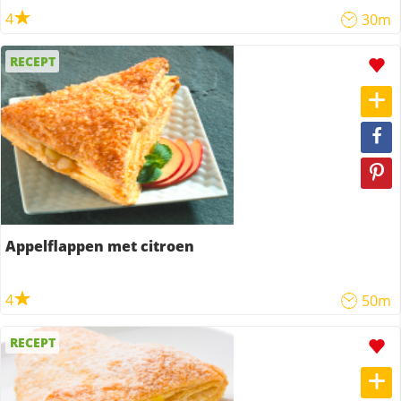
4
30m
RECEPT
Appelflappen met citroen
4
50m
RECEPT