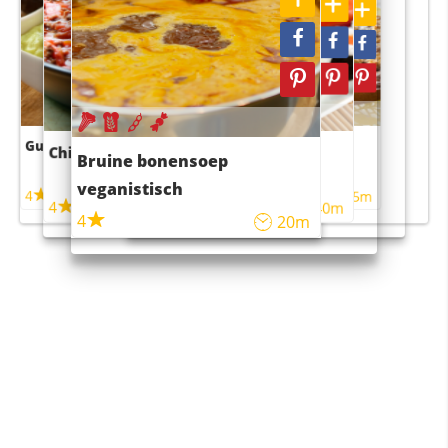
Guacamole
Pruimentaart met kaneel
Chili con carne
Sushi rijstsalade
Bruine bonensoep
maaltijdsalade
veganistisch
4
4
5m
55m
4
4
45m
40m
4
20m