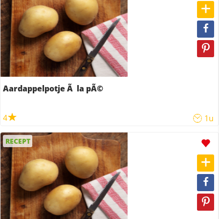
Aardappelpotje Ã la pÃ©
4
1u
RECEPT