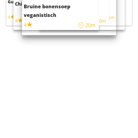
Guacamole
Pruimentaart met kaneel
Chili con carne
Sushi rijstsalade
Bruine bonensoep
maaltijdsalade
veganistisch
4
4
5m
55m
4
4
45m
40m
4
20m