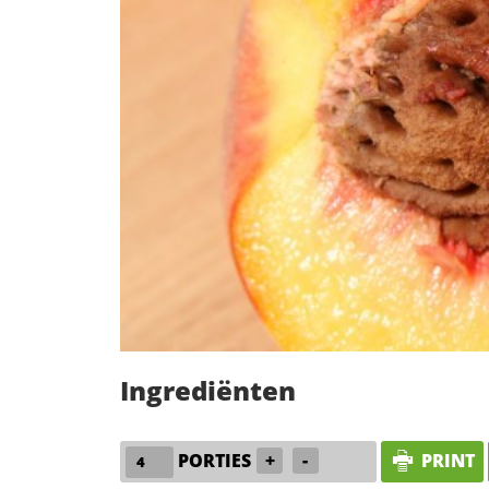
Ingrediënten
PORTIES
+
-
PRINT