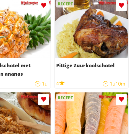
RECEPT
lschotel met
Pittige Zuurkoolschotel
gehakt en ananas
4
1u
1u10m
RECEPT