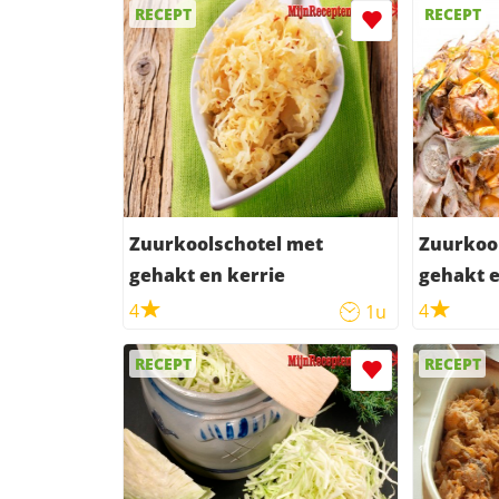
RECEPT
RECEPT
Zuurkoolschotel met
Zuurkoo
gehakt en kerrie
4
4
1u
RECEPT
RECEPT