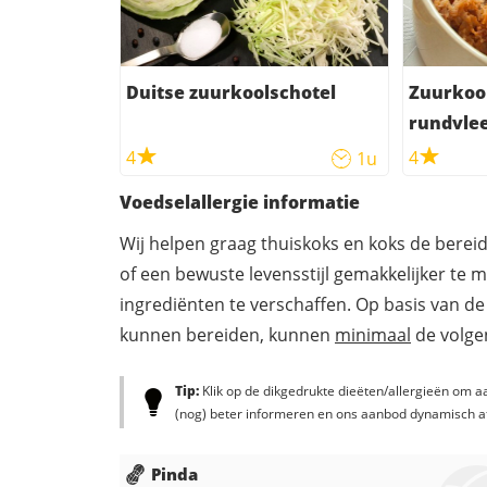
Duitse zuurkoolschotel
Zuurkoo
rundvle
4
4
1u
Voedselallergie informatie
Wij helpen graag thuiskoks en koks de berei
of een bewuste levensstijl gemakkelijker te 
ingrediënten te verschaffen. Op basis van de
kunnen bereiden, kunnen
minimaal
de volgen
Tip:
Klik op de dikgedrukte dieëten/allergieën om aa
(nog) beter informeren en ons aanbod dynamisch a
Pinda