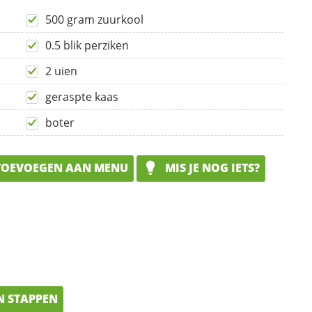
500 gram zuurkool
0.5 blik perziken
2 uien
geraspte kaas
boter
OEVOEGEN AAN MENU
MIS JE NOG IETS?
N STAPPEN