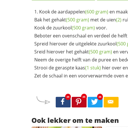
Kook de
aardappelen
(600 gram)
en maak
Bak het
gehakt
(500 gram)
met de
uien
(2)
rul
Kook de
zuurkool
(500 gram)
voor.
Beboter een ovenschaal en verdeel de helf
Spreid hierover de uitgelekte
zuurkool
(500
Sreid hierover het
gehakt
(500 gram)
en verv
Neem de overige helft van de puree en bed
Strooi de geraspte
kaas
(1 stuk)
hier over en 
Zet de schaal in een voorverwarmde oven en
25
25
25
Ook lekker om te maken