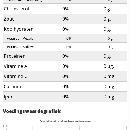
Cholesterol
0%
0
g.
Zout
0%
0
g.
Koolhydraten
0%
0
g.
waarvan Vezels
0%
0
g.
waarvan Suikers
0%
0
g.
Proteinen
0%
0
g.
Vitamine A
0%
0
µg.
Vitamine C
0%
0
mg.
Calcium
0%
0
mg.
Ijzer
0%
0
mg.
Voedingswaardegrafiek