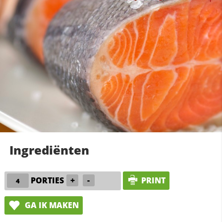
Ingrediënten
PORTIES
+
-
PRINT
GA IK MAKEN