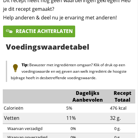
Dit recept heeft nog geen waarderingen gekregen! Heb
je dit recept gemaakt?
Help anderen & deel nu je ervaring met anderen!
REACTIE ACHTERLATEN
Voedingswaardetabel
Tip:
Bewuster met ingrediënten omgaan? Klik of druk op een
voedingswaarde en wij geven aan welk ingrediënt de hoogste
bijdrage heeft in desbetreffende voedingswaarde.
Dagelijks
Recept
Aanbevolen
Totaal
Calorieën
5%
476
kcal
Vetten
11%
32
g.
Waarvan verzadigd
0%
0
g.
Waarvan onverzadigd
0%
0
g.