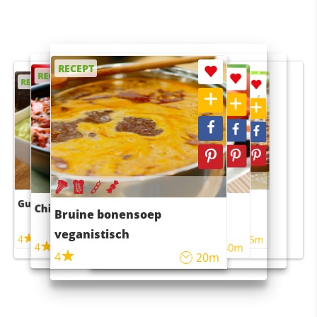
RECEPT
RECEPT
RECEPT
RECEPT
RECEPT
Guacamole
Pruimentaart met kaneel
Chili con carne
Sushi rijstsalade
Bruine bonensoep
maaltijdsalade
veganistisch
4
4
5m
55m
4
4
45m
40m
4
20m