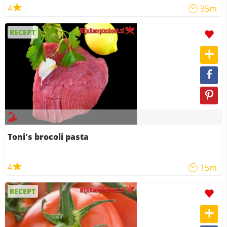
4
35m
RECEPT
Toni's brocoli pasta
4
15m
RECEPT