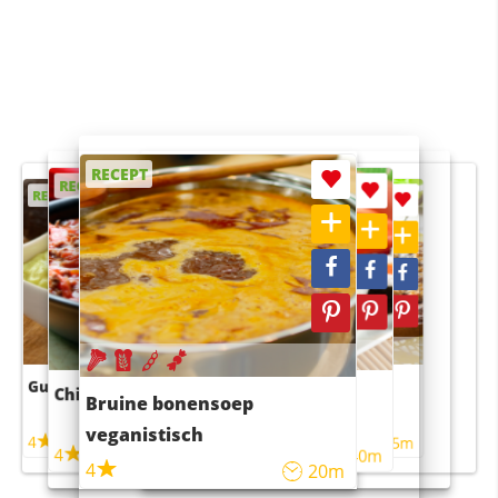
RECEPT
RECEPT
RECEPT
RECEPT
RECEPT
Guacamole
Pruimentaart met kaneel
Chili con carne
Sushi rijstsalade
Bruine bonensoep
maaltijdsalade
veganistisch
4
4
5m
55m
4
4
45m
40m
4
20m