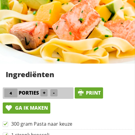
Ingrediënten
PORTIES
+
-
PRINT
GA IK MAKEN
300 gram Pasta naar keuze