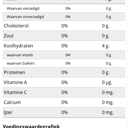
Waarvan verzadigd
0%
0
g.
Waarvan onverzadigd
0%
0
g.
Cholesterol
0%
0
g.
Zout
0%
0
g.
Koolhydraten
0%
4
g.
waarvan Vezels
0%
0
g.
waarvan Suikers
0%
0
g.
Proteinen
0%
0
g.
Vitamine A
0%
0
µg.
Vitamine C
0%
0
mg.
Calcium
0%
0
mg.
Ijzer
0%
0
mg.
Voedingswaardegrafiek