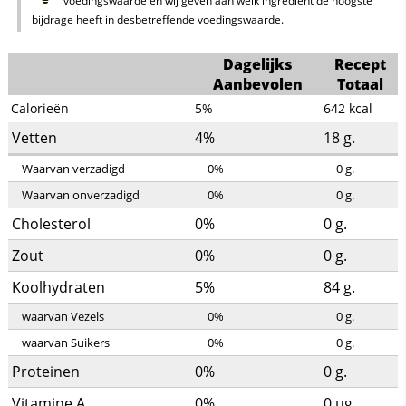
voedingswaarde en wij geven aan welk ingrediënt de hoogste
bijdrage heeft in desbetreffende voedingswaarde.
Dagelijks
Recept
Aanbevolen
Totaal
Calorieën
5%
642
kcal
Vetten
4%
18
g.
Waarvan verzadigd
0%
0
g.
Waarvan onverzadigd
0%
0
g.
Cholesterol
0%
0
g.
Zout
0%
0
g.
Koolhydraten
5%
84
g.
waarvan Vezels
0%
0
g.
waarvan Suikers
0%
0
g.
Proteinen
0%
0
g.
Vitamine A
0%
0
µg.