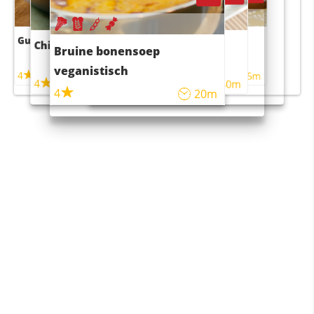
Guacamole
Pruimentaart met kaneel
Chili con carne
Sushi rijstsalade
Bruine bonensoep
maaltijdsalade
veganistisch
4
4
5m
55m
4
4
45m
40m
4
20m