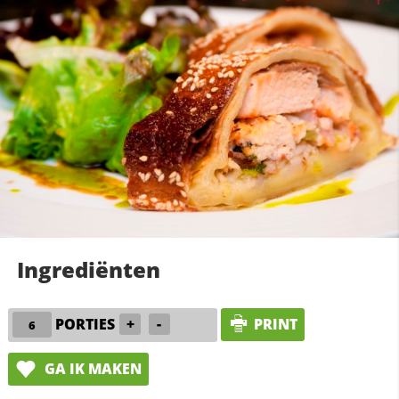
Ingrediënten
PORTIES
+
-
PRINT
GA IK MAKEN