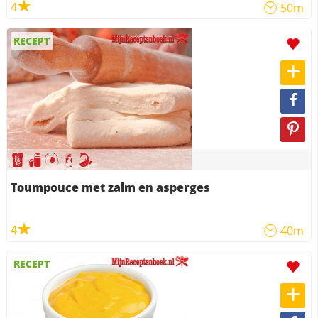
4
50m
RECEPT
Toumpouce met zalm en asperges
4
40m
RECEPT