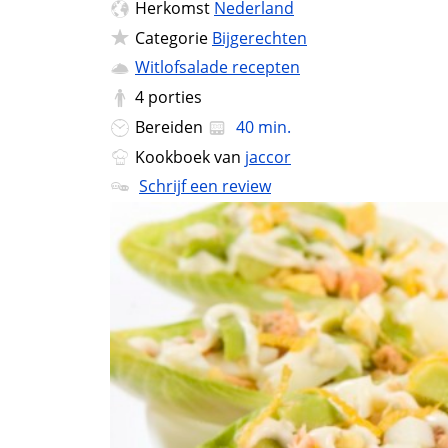
Herkomst
Nederland
Categorie
Bijgerechten
Witlofsalade recepten
4
porties
Bereiden
40 min.
Kookboek van
jaccor
Schrijf een review