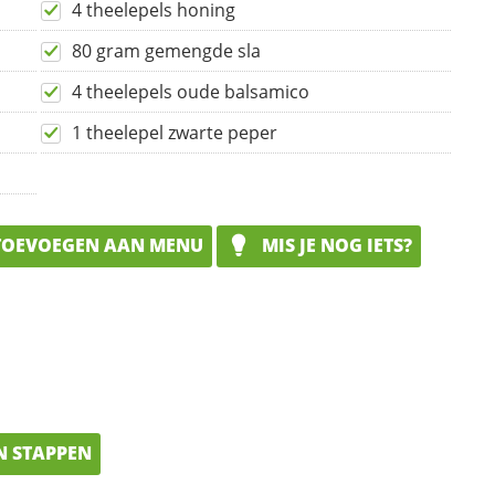
4 theelepels honing
80 gram gemengde sla
4 theelepels oude balsamico
1 theelepel zwarte peper
OEVOEGEN AAN MENU
MIS JE NOG IETS?
N STAPPEN