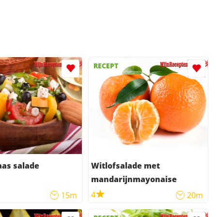
RECEPT
as salade
Witlofsalade met
mandarijnmayonaise
4
15m
20m