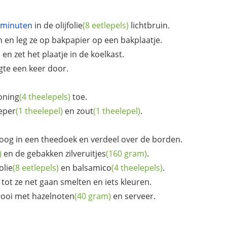
 minuten
in de
olijfolie
(8 eetlepels)
lichtbruin.
m en leg ze op bakpapier op een bakplaatje.
)
en zet het plaatje in de koelkast.
ngte een keer door.
oning
(4 theelepels)
toe.
eper
(1 theelepel)
en
zout
(1 theelepel)
.
droog in een theedoek en verdeel over de borden.
)
en de gebakken
zilveruitjes
(160 gram)
.
folie
(8 eetlepels)
en
balsamico
(4 theelepels)
.
!) tot ze net gaan smelten en iets kleuren.
trooi met
hazelnoten
(40 gram)
en serveer.