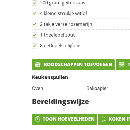
200 gram geitenkaas
4 kleine struikje witlof
2 takje verse rozemarijn
1 theelepel zout
8 eetlepels olijfolie
BOODSCHAPPEN TOEVOEGEN
T
Keukenspullen
Oven
Bakpapier
Bereidingswijze
TOON HOEVEELHEDEN
KOKEN I