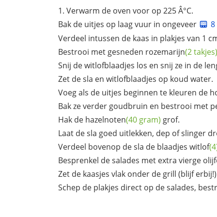
Verwarm de oven voor op 225 Â°C.
Bak de uitjes op laag vuur in ongeveer
8
Verdeel intussen de kaas in plakjes van 1 c
Bestrooi met gesneden
rozemarijn
(2 takjes
Snij de witlofblaadjes los en snij ze in de le
Zet de sla en witlofblaadjes op koud water.
Voeg als de uitjes beginnen te kleuren de
h
Bak ze verder goudbruin en bestrooi met
p
Hak de
hazelnoten
(40 gram)
grof.
Laat de sla goed uitlekken, dep of slinger 
Verdeel bovenop de sla de blaadjes
witlof
(4
Besprenkel de salades met extra vierge
olij
Zet de kaasjes vlak onder de grill (blijf erbij
Schep de plakjes direct op de salades, bes