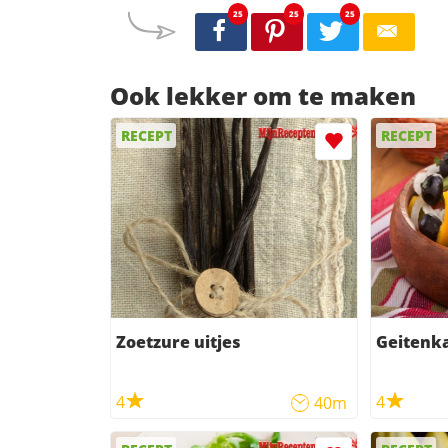
25
25
25
Ook lekker om te maken
RECEPT
RECEPT
Zoetzure uitjes
Geitenka
4
4
40m