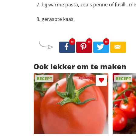
bij warme pasta, zoals penne of fusilli, met
geraspte kaas.
25
25
25
Ook lekker om te maken
RECEPT
RECEPT