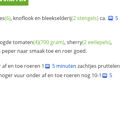
jes
(6)
, knoflook en
bleekselderij
(2 stengels)
ca.
5
oogde
tomaten
(4)
(700 gram)
,
sherry
(2 eetlepels)
,
en peper naar smaak toe en roer goed.
 af en toe roeren 1
5 minuten
zachtjes pruttelen
 hoger vuur onder af en toe roeren nog 10-1
5