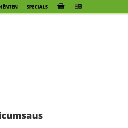
DIËNTEN
SPECIALS
licumsaus