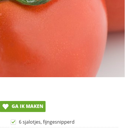
GA IK MAKEN
6 sjalotjes, fijngesnipperd