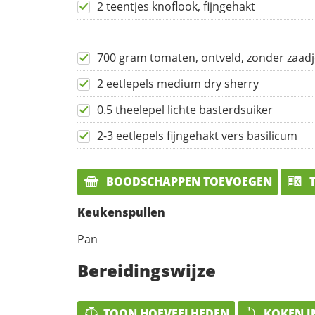
2 teentjes knoflook, fijngehakt
700 gram tomaten, ontveld, zonder zaad
2 eetlepels medium dry sherry
0.5 theelepel lichte basterdsuiker
2-3 eetlepels fijngehakt vers basilicum
BOODSCHAPPEN TOEVOEGEN
T
Keukenspullen
Pan
Bereidingswijze
TOON HOEVEELHEDEN
KOKEN I