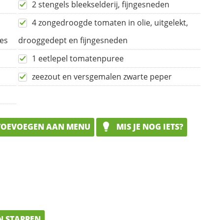
2 stengels bleekselderij, fijngesneden
4 zongedroogde tomaten in olie, uitgelekt,
jes
drooggedept en fijngesneden
1 eetlepel tomatenpuree
zeezout en versgemalen zwarte peper
OEVOEGEN AAN MENU
MIS JE NOG IETS?
N STAPPEN