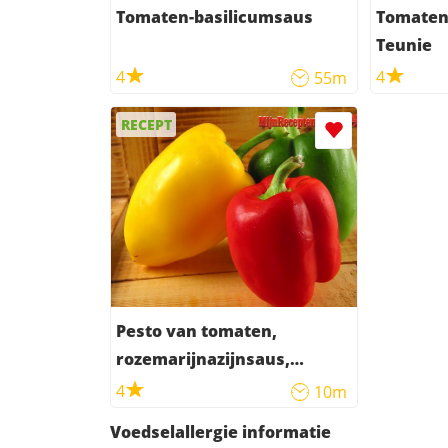
Tomaten-basilicumsaus
Tomaten
Teunie
4
4
55m
RECEPT
Pesto van tomaten,
rozemarijnazijnsaus,
paprika en olijven
4
10m
Voedselallergie informatie