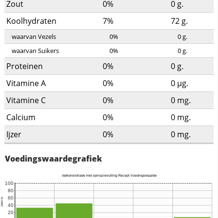
Zout
0%
0
g.
Koolhydraten
7%
72
g.
waarvan Vezels
0%
0
g.
waarvan Suikers
0%
0
g.
Proteinen
0%
0
g.
Vitamine A
0%
0
µg.
Vitamine C
0%
0
mg.
Calcium
0%
0
mg.
Ijzer
0%
0
mg.
Voedingswaardegrafiek