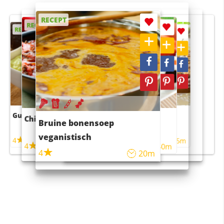
RECEPT
RECEPT
RECEPT
RECEPT
RECEPT
Guacamole
Pruimentaart met kaneel
Chili con carne
Sushi rijstsalade
Bruine bonensoep
maaltijdsalade
veganistisch
4
4
5m
55m
4
4
45m
40m
4
20m