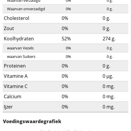
Waarvan verzadigd
0%
0
g.
Waarvan onverzadigd
0%
0
g.
Cholesterol
0%
0
g.
Zout
0%
0
g.
Koolhydraten
52%
274
g.
waarvan Vezels
0%
0
g.
waarvan Suikers
0%
0
g.
Proteinen
0%
0
g.
Vitamine A
0%
0
µg.
Vitamine C
0%
0
mg.
Calcium
0%
0
mg.
Ijzer
0%
0
mg.
Voedingswaardegrafiek