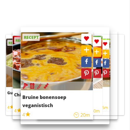
RECEPT
RECEPT
RECEPT
RECEPT
RECEPT
Guacamole
Pruimentaart met kaneel
Chili con carne
Sushi rijstsalade
Bruine bonensoep
maaltijdsalade
veganistisch
4
4
5m
55m
4
4
45m
40m
4
20m