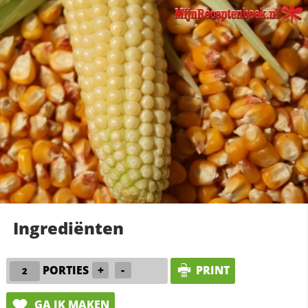
Ingrediënten
PORTIES
+
-
PRINT
GA IK MAKEN