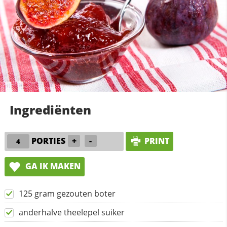
Ingrediënten
PORTIES
+
-
PRINT
GA IK MAKEN
125 gram gezouten boter
anderhalve theelepel suiker