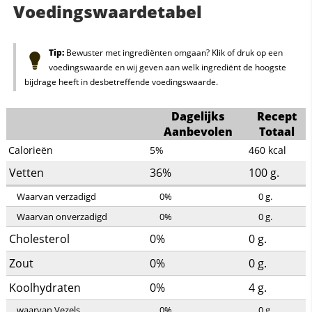
Voedingswaardetabel
Tip:
Bewuster met ingrediënten omgaan? Klik of druk op een
voedingswaarde en wij geven aan welk ingrediënt de hoogste
bijdrage heeft in desbetreffende voedingswaarde.
Dagelijks
Recept
Aanbevolen
Totaal
Calorieën
5%
460
kcal
Vetten
36%
100
g.
Waarvan verzadigd
0%
0
g.
Waarvan onverzadigd
0%
0
g.
Cholesterol
0%
0
g.
Zout
0%
0
g.
Koolhydraten
0%
4
g.
waarvan Vezels
0%
0
g.