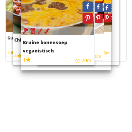
Guacamole
Pruimentaart met kaneel
Chili con carne
Sushi rijstsalade
Bruine bonensoep
maaltijdsalade
veganistisch
4
4
5m
55m
4
4
45m
40m
4
20m