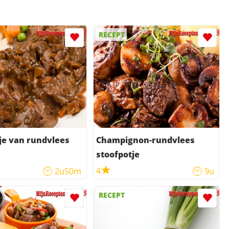
RECEPT
je van rundvlees
Champignon-rundvlees
stoofpotje
4
2u50m
9u
RECEPT