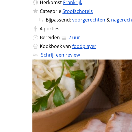
Herkomst
Frankrijk
Categorie
Stoofschotels
Bijpassend:
voorgerechten
&
nagerech
4
porties
Bereiden
2 uur
Kookboek van
foodplayer
Schrijf een review