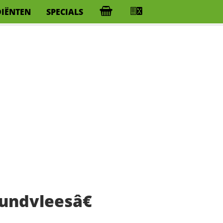
DIËNTEN
SPECIALS
undvleesâ€