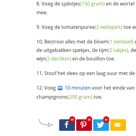
Voeg de
sjalotjes
(150 gram)
en de wortel
mee.
Voeg de
tomatenpuree
(2 eetlepels)
toe e
Bestrooi alles met de
bloem
(1 eetlepel)
de uitgebakken spekjes, de
tijm
(2 takjes)
, d
wijn
(2 deciliter)
en de bouillon toe.
Stoof het vlees op een laag vuur met de 
Voeg
10 minuten
voor het einde van 
champignons
(200 gram)
toe.
25
25
25