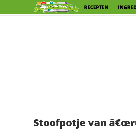
RECEPTEN
INGRE
Stoofpotje van â€œr