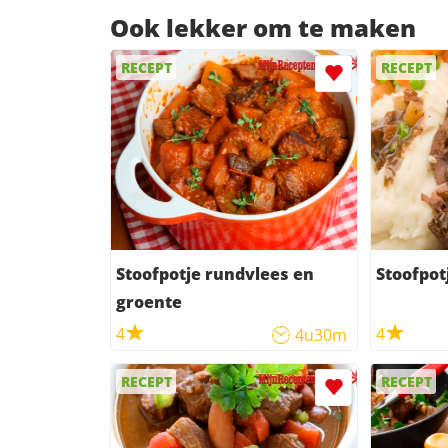
Ook lekker om te maken
RECEPT
RECEPT
Stoofpotje rundvlees en
Stoofpot
groente
4
4
4u30m
RECEPT
RECEPT