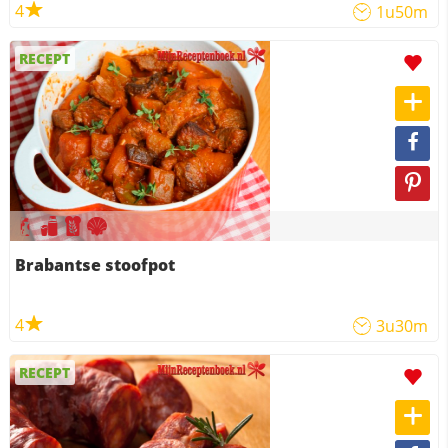
4
1u50m
RECEPT
Brabantse stoofpot
4
3u30m
RECEPT