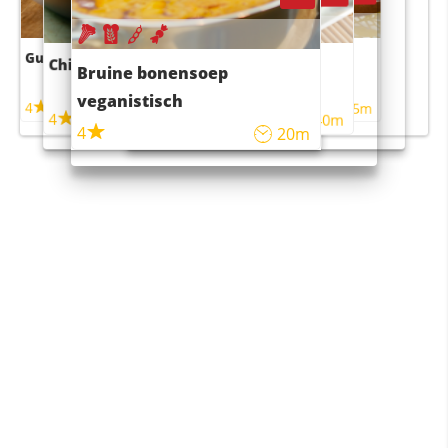
Guacamole
Pruimentaart met kaneel
Chili con carne
Sushi rijstsalade
Bruine bonensoep
maaltijdsalade
veganistisch
4
4
5m
55m
4
4
45m
40m
4
20m