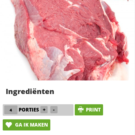
Ingrediënten
PORTIES
+
-
PRINT
GA IK MAKEN