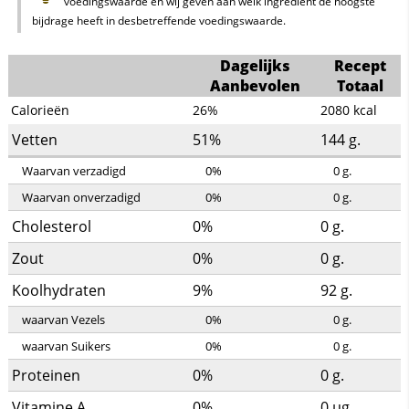
voedingswaarde en wij geven aan welk ingrediënt de hoogste
bijdrage heeft in desbetreffende voedingswaarde.
Dagelijks
Recept
Aanbevolen
Totaal
Calorieën
26%
2080
kcal
Vetten
51%
144
g.
Waarvan verzadigd
0%
0
g.
Waarvan onverzadigd
0%
0
g.
Cholesterol
0%
0
g.
Zout
0%
0
g.
Koolhydraten
9%
92
g.
waarvan Vezels
0%
0
g.
waarvan Suikers
0%
0
g.
Proteinen
0%
0
g.
Vitamine A
0%
0
µg.