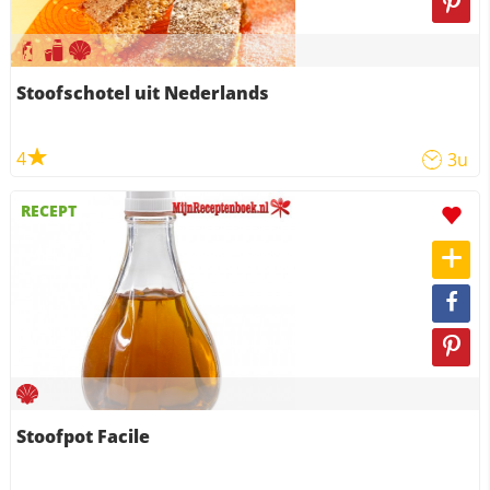
Stoofschotel uit Nederlands
4
3u
RECEPT
Stoofpot Facile