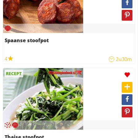
Spaanse stoofpot
4
2u30m
RECEPT
Thaise stoofpot