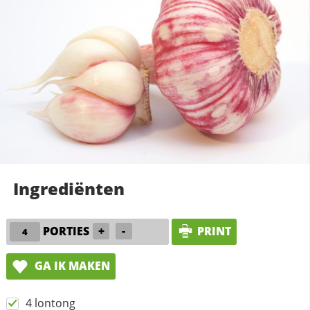
Ingrediënten
PORTIES
+
-
PRINT
GA IK MAKEN
4 lontong