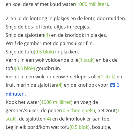
en koel deze af met koud
water
(1000 milliliter)
.
Snijd de lontong in plakjes en de lento doormidden.
Snijd de bos- of lente uitjes in reepjes.
Snijd de
sjalotten
(4)
en de knoflook in plakjes.
Wrijf de gember met de palmsuiker fijn.
Snijd de
tofu
(0.5 blok)
in plakken.
Verhit in een wok voldoende
olie
(1 stuk)
en bak de
tofu
(0.5 blok)
goudbruin.
Verhit in een wok opnieuw 3 eetlepels
olie
(1 stuk)
en
fruit hierin de
sjalotten
(4)
en de knoflook voor
3
minuten
.
Kook het
water
(1000 milliliter)
en voeg de
gember/suiker, de
peper
(0.5 theelepels)
, het
zout
(1
stuk)
, de
sjalotten
(4)
en de knoflook er aan toe.
Leg in elk bord/kom wat
tofu
(0.5 blok)
, bosuitje,