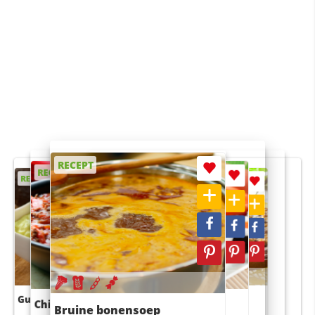
RECEPT
RECEPT
RECEPT
RECEPT
RECEPT
Guacamole
Pruimentaart met kaneel
Chili con carne
Sushi rijstsalade
Bruine bonensoep