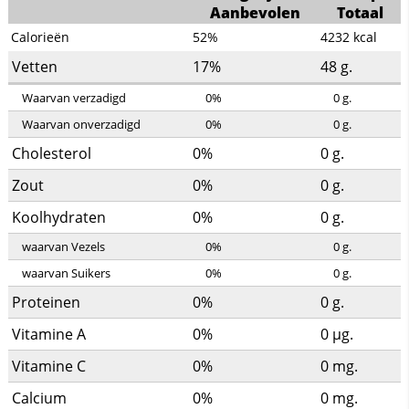
Aanbevolen
Totaal
Calorieën
52%
4232
kcal
Vetten
17%
48
g.
Waarvan verzadigd
0%
0
g.
Waarvan onverzadigd
0%
0
g.
Cholesterol
0%
0
g.
Zout
0%
0
g.
Koolhydraten
0%
0
g.
waarvan Vezels
0%
0
g.
waarvan Suikers
0%
0
g.
Proteinen
0%
0
g.
Vitamine A
0%
0
µg.
Vitamine C
0%
0
mg.
Calcium
0%
0
mg.