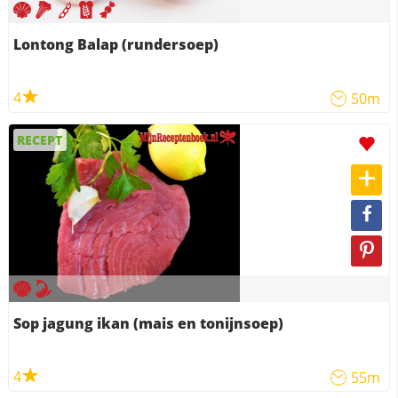
Lontong Balap (rundersoep)
4
50m
RECEPT
Sop jagung ikan (mais en tonijnsoep)
4
55m