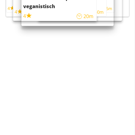
maaltijdsalade
veganistisch
4
4
5m
55m
4
4
45m
40m
4
20m