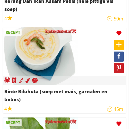
Kerang Dan Ikan Assam Pedis (hele pittige vis
soep)
4
50m
RECEPT
Binte Biluhuta (soep met mais, garnalen en
kokos)
4
45m
RECEPT