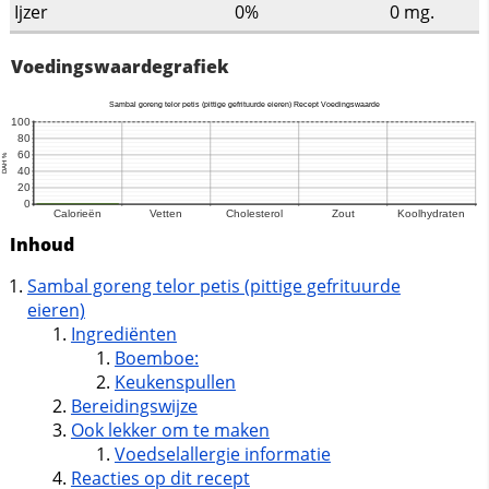
Ijzer
0%
0
mg.
Voedingswaardegrafiek
Inhoud
Sambal goreng telor petis (pittige gefrituurde
eieren)
Ingrediënten
Boemboe:
Keukenspullen
Bereidingswijze
Ook lekker om te maken
Voedselallergie informatie
Reacties op dit recept