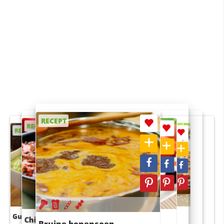
RECEPT
RECEPT
RECEPT
RECEPT
RECEPT
Guacamole
Pruimentaart met kaneel
Chili con carne
Sushi rijstsalade