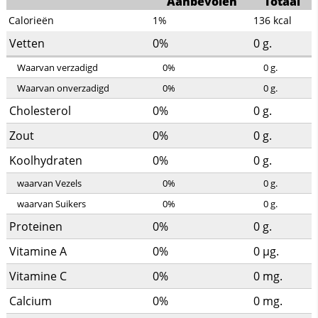
Aanbevolen
Totaal
Calorieën
1%
136
kcal
Vetten
0%
0
g.
Waarvan verzadigd
0%
0
g.
Waarvan onverzadigd
0%
0
g.
Cholesterol
0%
0
g.
Zout
0%
0
g.
Koolhydraten
0%
0
g.
waarvan Vezels
0%
0
g.
waarvan Suikers
0%
0
g.
Proteinen
0%
0
g.
Vitamine A
0%
0
µg.
Vitamine C
0%
0
mg.
Calcium
0%
0
mg.