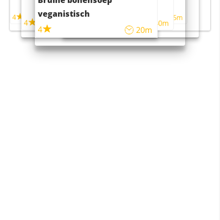
Bruine bonensoep
maaltijdsalade
veganistisch
4
4
5m
55m
4
4
45m
40m
4
20m