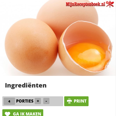
Ingrediënten
PORTIES
+
-
PRINT
GA IK MAKEN