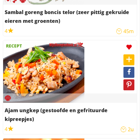
Sambal goreng boncis telor (zeer pittig gekruide
eieren met groenten)
4
45m
RECEPT
Ajam ungkep (gestoofde en gefrituurde
kipreepjes)
4
2u