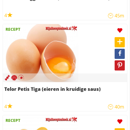
4
45m
RECEPT
Telor Petis Tiga (eieren in kruidige saus)
4
40m
RECEPT