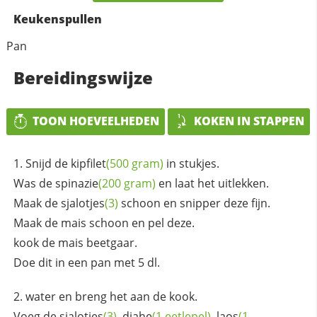
Keukenspullen
Pan
Bereidingswijze
TOON HOEVEELHEDEN
KOKEN IN STAPPEN
Snijd de
kipfilet
(500 gram)
in stukjes.
Was de
spinazie
(200 gram)
en laat het uitlekken.
Maak de
sjalotjes
(3)
schoon en snipper deze fijn.
Maak de mais schoon en pel deze.
kook de mais beetgaar.
Doe dit in een pan met 5 dl.
water en breng het aan de kook.
Voeg de
sjalotjes
(3)
,
djahe
(1 eetlepel)
,
laos
(1