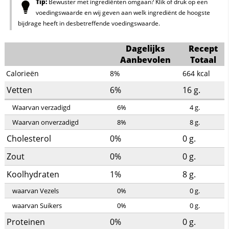
Tip:
Bewuster met ingrediënten omgaan? Klik of druk op een
voedingswaarde en wij geven aan welk ingrediënt de hoogste
bijdrage heeft in desbetreffende voedingswaarde.
Dagelijks
Recept
Aanbevolen
Totaal
Calorieën
8%
664
kcal
Vetten
6%
16
g.
Waarvan verzadigd
6%
4
g.
Waarvan onverzadigd
8%
8
g.
Cholesterol
0%
0
g.
Zout
0%
0
g.
Koolhydraten
1%
8
g.
waarvan Vezels
0%
0
g.
waarvan Suikers
0%
0
g.
Proteinen
0%
0
g.