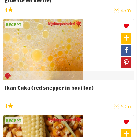
groente en kerrie)
4
45m
RECEPT
Ikan Cuka (red snepper in bouillon)
4
50m
RECEPT