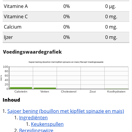
Vitamine A
0%
0
µg.
Vitamine C
0%
0
mg.
Calcium
0%
0
mg.
Ijzer
0%
0
mg.
Voedingswaardegrafiek
Inhoud
Sajoer bening (bouillon met kipfilet spinazie en mais)
Ingrediënten
Keukenspullen
Bereidingswijze