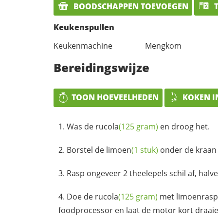
BOODSCHAPPEN TOEVOEGEN
T
Keukenspullen
Keukenmachine
Mengkom
Bereidingswijze
TOON HOEVEELHEDEN
KOKEN I
Was de
rucola
(125 gram)
en droog het.
Borstel de
limoen
(1 stuk)
onder de kraan
Rasp ongeveer 2 theelepels schil af, halv
Doe de
rucola
(125 gram)
met limoenrasp
foodprocessor en laat de motor kort draaie