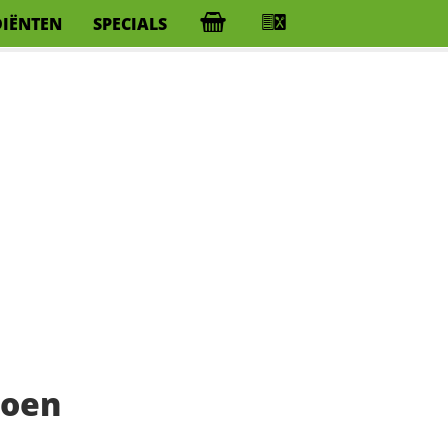
DIËNTEN
SPECIALS
moen