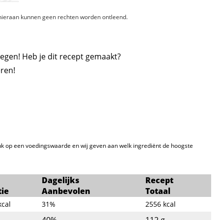
, hieraan kunnen geen rechten worden ontleend.
egen! Heb je dit recept gemaakt?
ren!
k op een voedingswaarde en wij geven aan welk ingrediënt de hoogste
Dagelijks
Recept
tie
Aanbevolen
Totaal
kcal
31%
2556
kcal
.
40%
112
g.