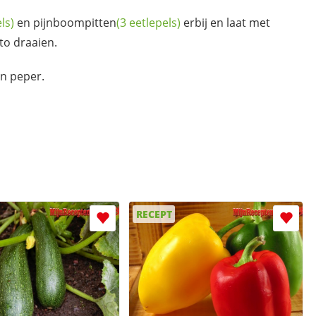
ls)
en
pijnboompitten
(3 eetlepels)
erbij en laat met
to draaien.
n peper.
RECEPT