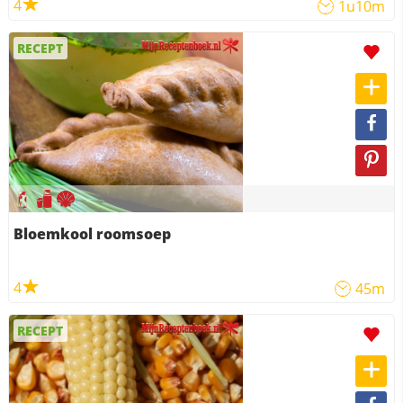
4
1u10m
RECEPT
Bloemkool roomsoep
4
45m
RECEPT