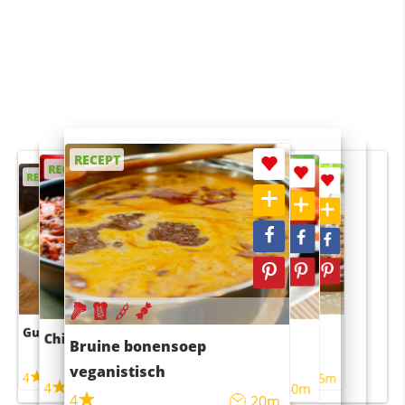
RECEPT
RECEPT
RECEPT
RECEPT
RECEPT
Guacamole
Pruimentaart met kaneel
Chili con carne
Sushi rijstsalade
Bruine bonensoep
maaltijdsalade
veganistisch
4
4
5m
55m
4
4
45m
40m
4
20m