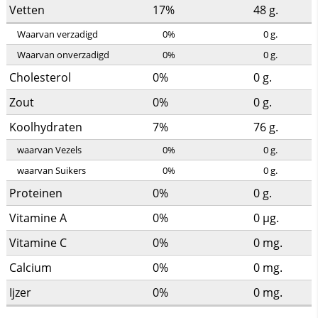
Vetten
17%
48
g.
Waarvan verzadigd
0%
0
g.
Waarvan onverzadigd
0%
0
g.
Cholesterol
0%
0
g.
Zout
0%
0
g.
Koolhydraten
7%
76
g.
waarvan Vezels
0%
0
g.
waarvan Suikers
0%
0
g.
Proteinen
0%
0
g.
Vitamine A
0%
0
µg.
Vitamine C
0%
0
mg.
Calcium
0%
0
mg.
Ijzer
0%
0
mg.