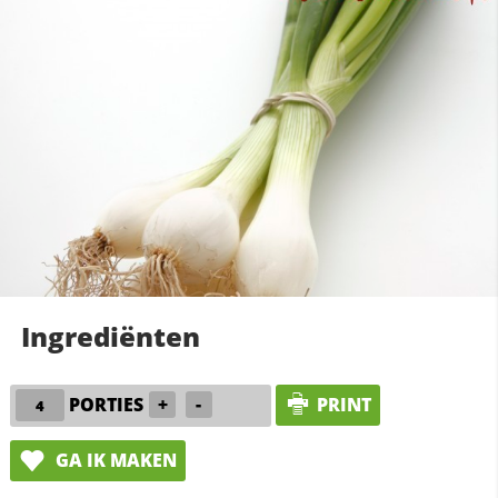
Ingrediënten
PORTIES
+
-
PRINT
GA IK MAKEN