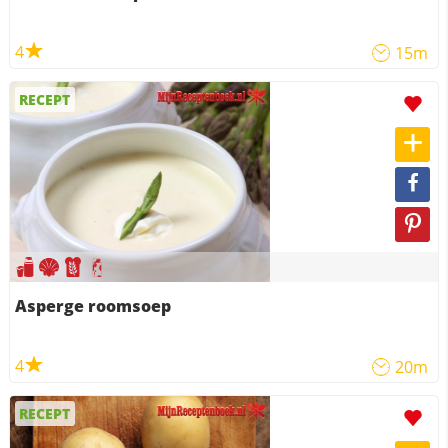
4
15m
RECEPT
Asperge roomsoep
4
20m
RECEPT