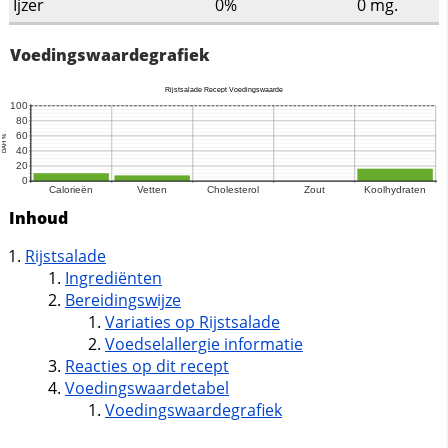
Ijzer
0%
0
mg.
Voedingswaardegrafiek
Inhoud
Rijstsalade
Ingrediënten
Bereidingswijze
Variaties op Rijstsalade
Voedselallergie informatie
Reacties op dit recept
Voedingswaardetabel
Voedingswaardegrafiek