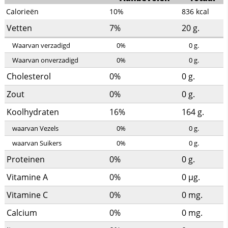
Calorieën
10%
836
kcal
Vetten
7%
20
g.
Waarvan verzadigd
0%
0
g.
Waarvan onverzadigd
0%
0
g.
Cholesterol
0%
0
g.
Zout
0%
0
g.
Koolhydraten
16%
164
g.
waarvan Vezels
0%
0
g.
waarvan Suikers
0%
0
g.
Proteinen
0%
0
g.
Vitamine A
0%
0
µg.
Vitamine C
0%
0
mg.
Calcium
0%
0
mg.