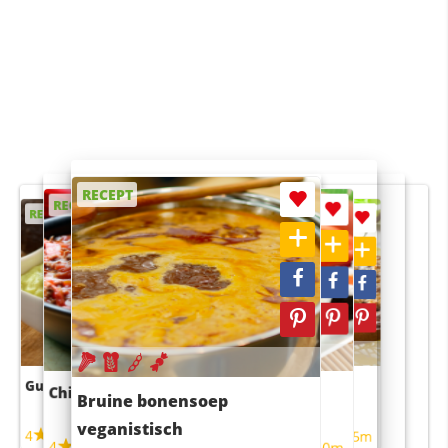
RECEPT
RECEPT
RECEPT
RECEPT
RECEPT
Guacamole
Pruimentaart met kaneel
Chili con carne
Sushi rijstsalade
Bruine bonensoep
maaltijdsalade
veganistisch
4
4
5m
55m
4
4