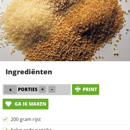
Ingrediënten
PORTIES
+
-
PRINT
GA IK MAKEN
200 gram rijst