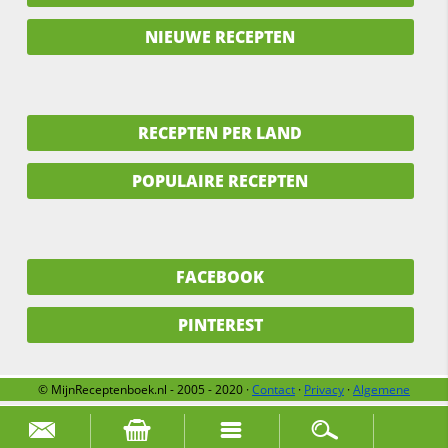
NIEUWE RECEPTEN
RECEPTEN PER LAND
POPULAIRE RECEPTEN
FACEBOOK
PINTEREST
© MijnReceptenboek.nl - 2005 - 2020 ·
Contact
·
Privacy
·
Algemene
voorwaarden
·
Support
·
Over ons
Zoek naar: