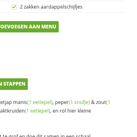
2 zakken aardappelschijfjes
OEVOEGEN AAN MENU
N STAPPEN
ketjap manis
(1 eetlepel)
,
peper
(1 snufje)
&
zout
(1
aktkruiden
(1 eetlepel)
, en rol hier kleine
 te grof en doe dit samen in een schaal.