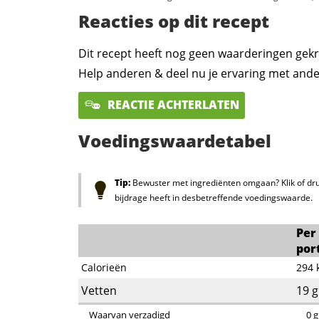
Reacties op dit recept
Dit recept heeft nog geen waarderingen gekr
Help anderen & deel nu je ervaring met ande
REACTIE ACHTERLATEN
Voedingswaardetabel
Tip:
Bewuster met ingrediënten omgaan? Klik of dru
bijdrage heeft in desbetreffende voedingswaarde.
Per
por
Calorieën
294
Vetten
19
g
Waarvan verzadigd
0
g