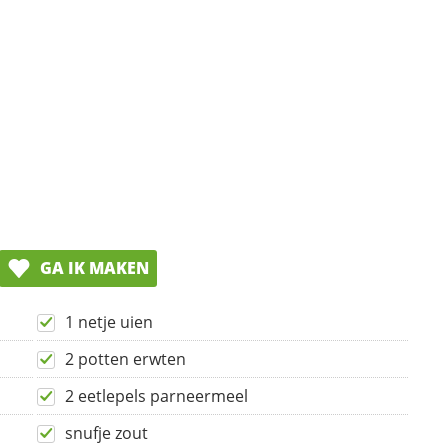
GA IK MAKEN
1 netje uien
2 potten erwten
2 eetlepels parneermeel
snufje zout