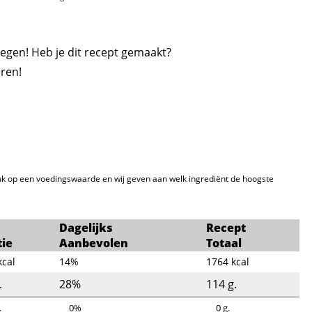
egen! Heb je dit recept gemaakt?
ren!
k op een voedingswaarde en wij geven aan welk ingrediënt de hoogste
Dagelijks
Recept
tie
Aanbevolen
Totaal
kcal
14%
1764
kcal
.
28%
114
g.
.
0%
0
g.