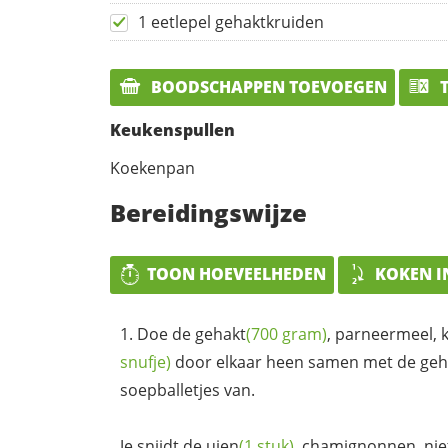
1 eetlepel gehaktkruiden
BOODSCHAPPEN TOEVOEGEN
T
Keukenspullen
Koekenpan
Bereidingswijze
TOON HOEVEELHEDEN
KOKEN I
Doe de
gehakt
(700 gram)
, parneermeel,
snufje)
door elkaar heen samen met de
geh
soepballetjes van.
Je snijdt de
uien
(1 stuk)
, chamignonnen, niet