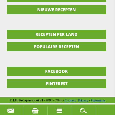
NIEUWE RECEPTEN
RECEPTEN PER LAND
POPULAIRE RECEPTEN
FACEBOOK
PINTEREST
© MijnReceptenboek.nl - 2005 - 2020 ·
Contact
·
Privacy
·
Algemene
voorwaarden
·
Support
·
Over ons
Zoek naar: