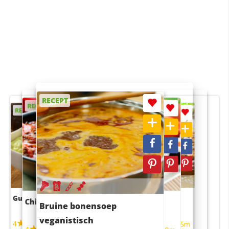
RECEPT
RECEPT
RECEPT
RECEPT
RECEPT
Guacamole
Pruimentaart met kaneel
Chili con carne
Sushi rijstsalade
Bruine bonensoep
maaltijdsalade
veganistisch
4
4
5m
55m