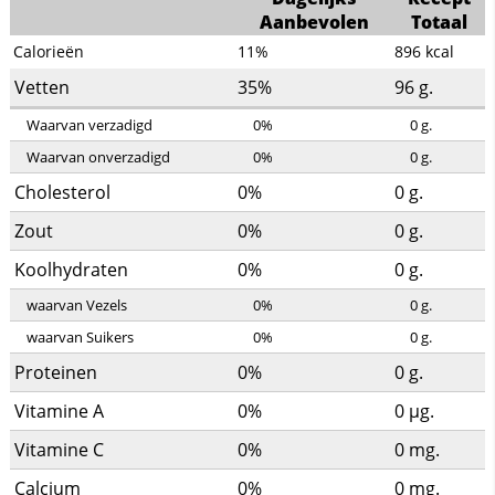
Aanbevolen
Totaal
Calorieën
11%
896
kcal
Vetten
35%
96
g.
Waarvan verzadigd
0%
0
g.
Waarvan onverzadigd
0%
0
g.
Cholesterol
0%
0
g.
Zout
0%
0
g.
Koolhydraten
0%
0
g.
waarvan Vezels
0%
0
g.
waarvan Suikers
0%
0
g.
Proteinen
0%
0
g.
Vitamine A
0%
0
µg.
Vitamine C
0%
0
mg.
Calcium
0%
0
mg.