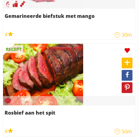
Gemarineerde biefstuk met mango
4
30m
RECEPT
Rosbief aan het spit
4
50m