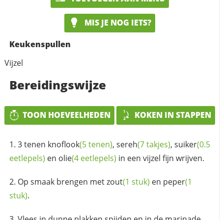
MIS JE NOG IETS?
Keukenspullen
Vijzel
Bereidingswijze
TOON HOEVEELHEDEN
KOKEN IN STAPPEN
3 tenen
knoflook
(5 tenen)
,
sereh
(7 takjes)
,
suiker
(0.5
eetlepels)
en
olie
(4 eetlepels)
in een vijzel fijn wrijven.
Op smaak brengen met
zout
(1 stuk)
en
peper
(1
stuk)
.
Vlees in dunne plakken snijden en in de marinade