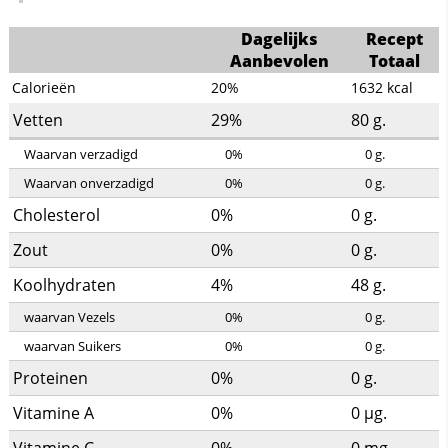
Dagelijks
Recept
Aanbevolen
Totaal
Calorieën
20%
1632
kcal
Vetten
29%
80
g.
Waarvan verzadigd
0%
0
g.
Waarvan onverzadigd
0%
0
g.
Cholesterol
0%
0
g.
Zout
0%
0
g.
Koolhydraten
4%
48
g.
waarvan Vezels
0%
0
g.
waarvan Suikers
0%
0
g.
Proteinen
0%
0
g.
Vitamine A
0%
0
µg.