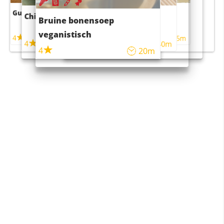
Guacamole
Pruimentaart met kaneel
Chili con carne
Sushi rijstsalade
Bruine bonensoep
maaltijdsalade
veganistisch
4
4
5m
55m
4
4
45m
40m
4
20m