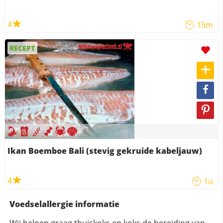
4
15m
RECEPT
Ikan Boemboe Bali (stevig gekruide kabeljauw)
4
1u
Voedselallergie informatie
Wij helpen graag thuiskoks en koks de bereiding van