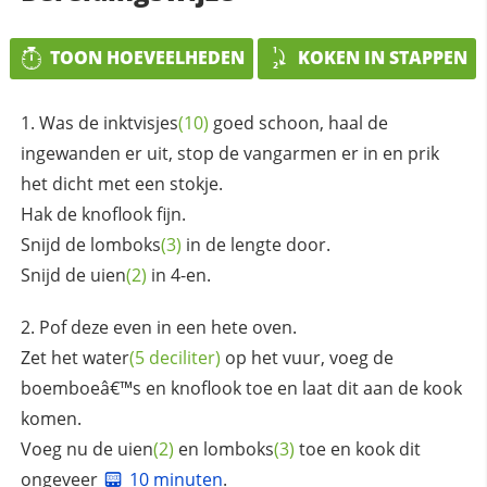
TOON HOEVEELHEDEN
KOKEN IN STAPPEN
Was de
inktvisjes
(10)
goed schoon, haal de
ingewanden er uit, stop de vangarmen er in en prik
het dicht met een stokje.
Hak de knoflook fijn.
Snijd de
lomboks
(3)
in de lengte door.
Snijd de
uien
(2)
in 4-en.
Pof deze even in een hete oven.
Zet het
water
(5 deciliter)
op het vuur, voeg de
boemboeâ€™s en knoflook toe en laat dit aan de kook
komen.
Voeg nu de
uien
(2)
en
lomboks
(3)
toe en kook dit
ongeveer
10 minuten
.