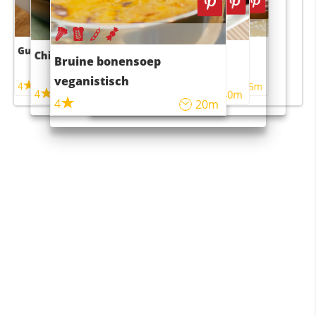
Guacamole
Pruimentaart met kaneel
Chili con carne
Sushi rijstsalade
Bruine bonensoep
maaltijdsalade
veganistisch
4
4
5m
55m
4
4
45m
40m
4
20m