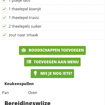
1 plakje laos
1 theelepel koenjit
1 theelepel trassi
2 theelepels suiker
zout naar smaak
BOODSCHAPPEN TOEVOEGEN
TOEVOEGEN AAN MENU
MIS JE NOG IETS?
Keukenspullen
Pan
Oven
Bereidingswijze