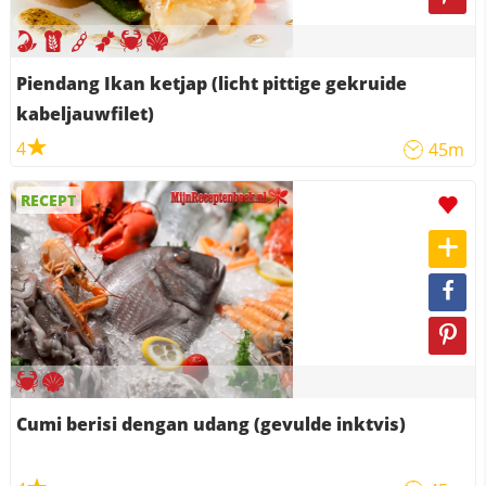
Piendang Ikan ketjap (licht pittige gekruide
kabeljauwfilet)
4
45m
RECEPT
Cumi berisi dengan udang (gevulde inktvis)