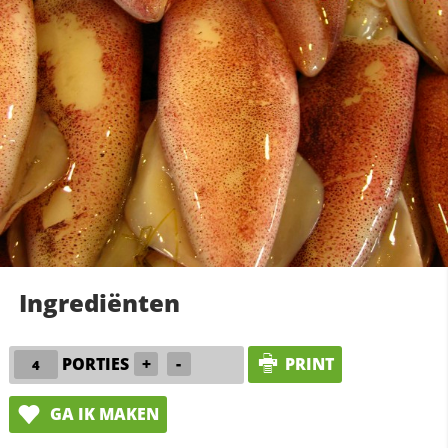
Ingrediënten
PORTIES
+
-
PRINT
GA IK MAKEN