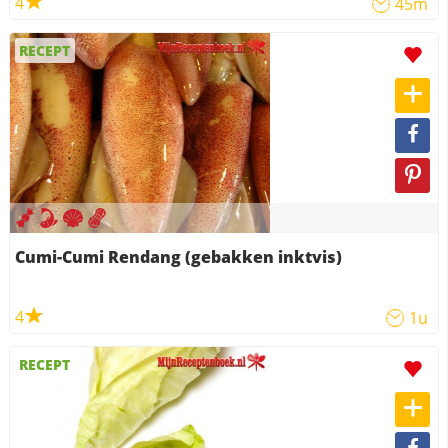
4
45m
RECEPT
Cumi-Cumi Rendang (gebakken inktvis)
4
1u
RECEPT