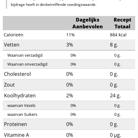
bijdrage heeft in desbetreffende voedingswaarde.
Dagelijks
Recept
Aanbevolen
Totaal
Calorieën
11%
884
kcal
Vetten
3%
8
g.
Waarvan verzadigd
0%
0
g.
Waarvan onverzadigd
0%
0
g.
Cholesterol
0%
0
g.
Zout
0%
0
g.
Koolhydraten
2%
24
g.
waarvan Vezels
0%
0
g.
waarvan Suikers
0%
0
g.
Proteinen
0%
0
g.
Vitamine A
0%
0
µg.