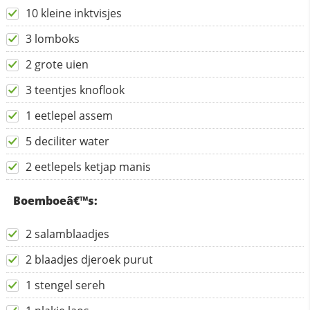
10 kleine inktvisjes
3 lomboks
2 grote uien
3 teentjes knoflook
1 eetlepel assem
5 deciliter water
2 eetlepels ketjap manis
Boemboeâ€™s:
2 salamblaadjes
2 blaadjes djeroek purut
1 stengel sereh