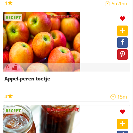
4
5u20m
RECEPT
Appel-peren toetje
4
15m
RECEPT