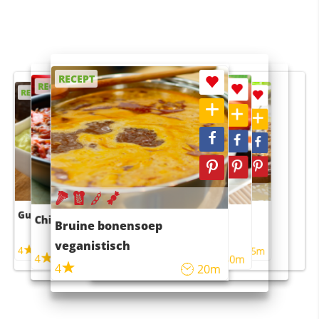
RECEPT
RECEPT
RECEPT
RECEPT
RECEPT
Guacamole
Pruimentaart met kaneel
Chili con carne
Sushi rijstsalade
Bruine bonensoep
maaltijdsalade
veganistisch
4
4
5m
55m
4
4
45m
40m
4
20m