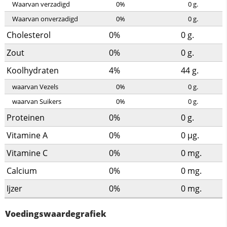
Waarvan verzadigd
0%
0
g.
Waarvan onverzadigd
0%
0
g.
Cholesterol
0%
0
g.
Zout
0%
0
g.
Koolhydraten
4%
44
g.
waarvan Vezels
0%
0
g.
waarvan Suikers
0%
0
g.
Proteinen
0%
0
g.
Vitamine A
0%
0
µg.
Vitamine C
0%
0
mg.
Calcium
0%
0
mg.
Ijzer
0%
0
mg.
Voedingswaardegrafiek