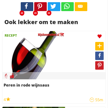
25
25
25
Ook lekker om te maken
RECEPT
Peren in rode wijnsaus
4
55m